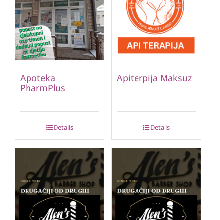
Apoteka
Apiterpija Maksuz
PharmPlus
Details
Details