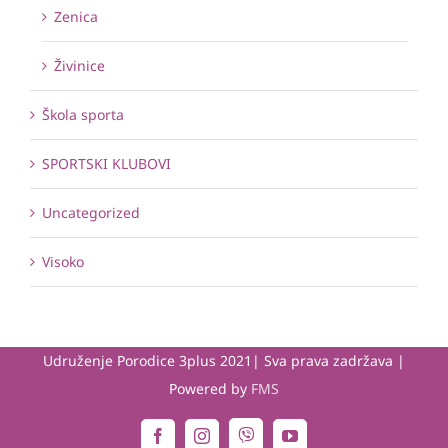
Zenica
Živinice
Škola sporta
SPORTSKI KLUBOVI
Uncategorized
Visoko
Udruženje Porodice 3plus 2021| Sva prava zadržava |
Powered by
FMS
Viber
Facebook
Instagram
YouTube