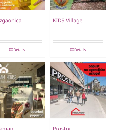
zgaonica
KIDS Village
Details
Details
lkman
Prostor