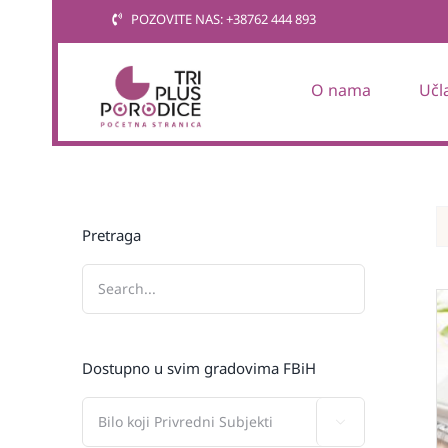
Skip
POZOVITE NAS: +38762 444 893
to
content
O nama
Učl
Pretraga
Dostupno u svim gradovima FBiH
