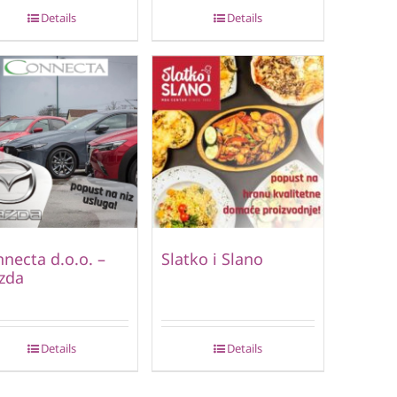
Details
Details
necta d.o.o. –
Slatko i Slano
zda
Details
Details