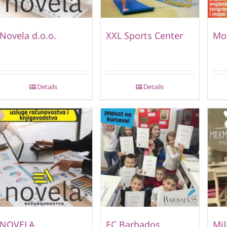
Novela d.o.o.
XXL Sports Center
Mo
Details
Details
NOVELA
EC Barbados
Mi