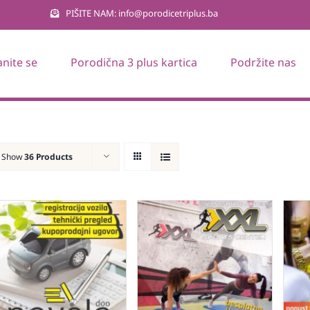
PIŠITE NAM: info@porodicetriplus.ba
anite se
Porodična 3 plus kartica
Podržite nas
Show
36 Products