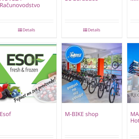
Računovodstvo
Details
Details
Esof
M-BIKE shop
MA
Hot