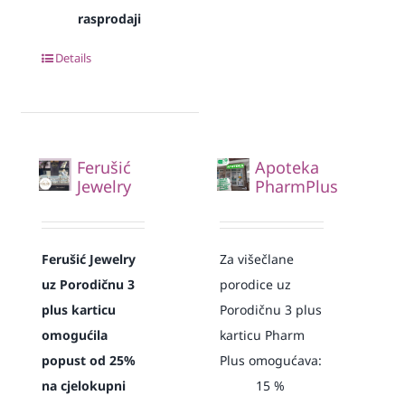
rasprodaji
Details
Ferušić
Apoteka
Jewelry
PharmPlus
Ferušić Jewelry
Za višečlane
uz Porodičnu 3
porodice uz
plus karticu
Porodičnu 3 plus
omogućila
karticu Pharm
popust od 25%
Plus omogućava:
na cjelokupni
15
%