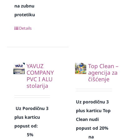
na zubnu
protetiku
Details
YAVUZ
Top Clean –
COMPANY
agencija za
PVC I ALU
čišćenje
stolarija
Uz porodičnu 3
Uz Porodičnu 3
plus karticu Top
plus karticu
Clean nudi
popust od:
popust od 20%
5%
na