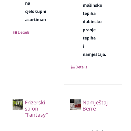
na
mašinsko
cjelokupni
tepiha
asortiman
dubinsko
pranje
Details
tepiha
i
namještaja.
Details
Frizerski
Namještaj
salon
Berre
“Fantasy”