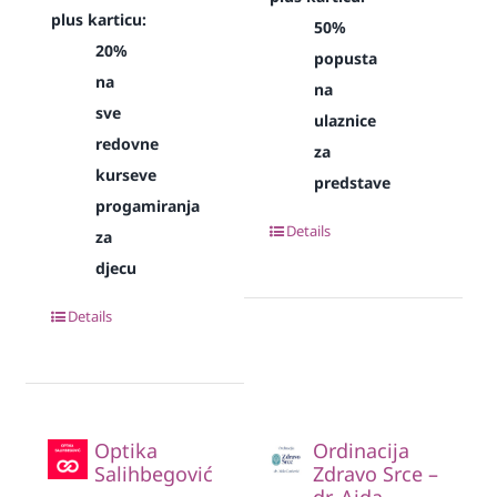
plus karticu:
50%
20%
popusta
na
na
sve
ulaznice
redovne
za
kurseve
predstave
progamiranja
Details
za
djecu
Details
Optika
Ordinacija
Salihbegović
Zdravo Srce –
dr. Aida