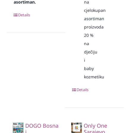
asortiman.
na
cjelokupan
Details
asortiman
proizvoda
20
%
na
dječiju
i
baby
kozmetiku
Details
DOGO Bosna
Only One
i
Sarajevo