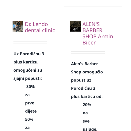
Dr. Lendo
ALEN'S
dental clinic
BARBER
SHOP Armin
Biber
Uz Porodičnu 3
plus karticu,
Alen's Barber
omogućeni su
Shop omogućio
sjajni popusti:
popust uz
30%
Porodičnu 3
za
plus karticu od:
prvo
20%
dijete
na
50%
sve
za
usluge.