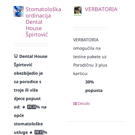
Stomatološka
VERBATORIA
ordinacija
Dental
House
Špirtović
VERBATORIA
omogućila na
🦷 Dental House
testne pakete uz
Špirtović
Porodičnu 3 plus
obezbijedio je
karticu:
za porodice s
30%
troje ili više
popusta
djece popust
Details
od:
🔹 2️⃣0️⃣% na
opće
stomatološke
usluge
🔹 2️⃣0️⃣%