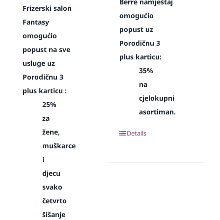
Berre namještaj
Frizerski salon
omogućio
Fantasy
popust uz
omogućio
Porodičnu 3
popust na sve
plus karticu:
usluge uz
35%
Porodičnu 3
na
plus karticu :
cjelokupni
25%
asortiman.
za
žene,
Details
muškarce
i
djecu
svako
četvrto
šišanje