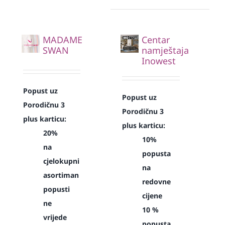
MADAME
Centar
SWAN
namještaja
Inowest
Popust uz
Popust uz
Porodičnu 3
Porodičnu 3
plus karticu:
plus karticu:
20%
10%
na
popusta
cjelokupni
na
asortiman
redovne
popusti
cijene
ne
10 %
vrijede
popusta