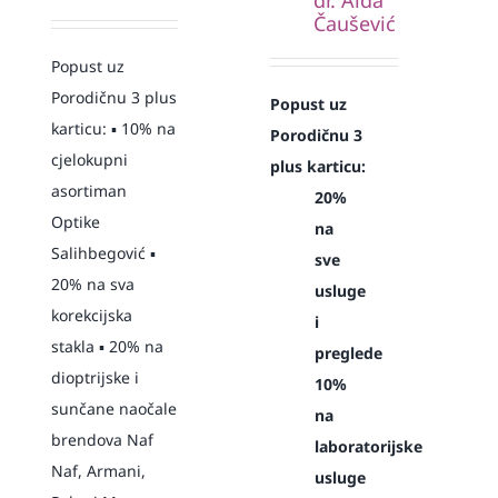
Čaušević
Popust uz
Porodičnu 3 plus
Popust uz
karticu: ▪️ 10% na
Porodičnu 3
cjelokupni
plus karticu:
asortiman
20%
Optike
na
Salihbegović ▪️
sve
20% na sva
usluge
korekcijska
i
stakla ▪️ 20% na
preglede
dioptrijske i
10%
sunčane naočale
na
brendova Naf
laboratorijske
Naf, Armani,
usluge