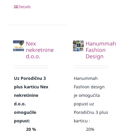
Details
Nex
Hanummah
nekretnine
Fashion
d.o.o.
Design
Uz Porodičnu 3
Hanummah
plus karticu Nex
Fashion design
nekretinine
je omogućila
d.o.o.
popust uz
omogućile
Porodičnu 3 plus
popust:
karticu :
20 %
20%