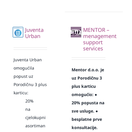
Juventa
MENTOR –
Urban
menagement
support
services
Juventa Urban
omogućila
Mentor d.o.o. je
popust uz
uz Porodičnu 3
Porodičnu 3 plus
plus karticu
karticu:
omogućio:
●
20%
20% popusta na
na
sve usluge.
●
cjelokupni
besplatne prve
asortiman
konsultacije.