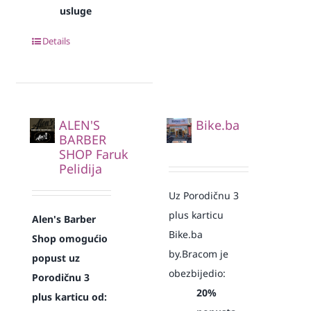
usluge
Details
ALEN'S
Bike.ba
BARBER
SHOP Faruk
Pelidija
Uz Porodičnu 3
plus karticu
Alen's Barber
Bike.ba
Shop omogućio
by.Bracom je
popust uz
obezbijedio:
Porodičnu 3
20%
plus karticu od: