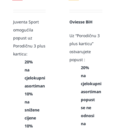
Juventa Sport
Oviesse BiH
omogućila
Uz “Porodičnu 3
popust uz
plus karticu”
Porodičnu 3 plus
ostvarujete
karticu:
popust :
20%
20%
na
na
cjelokupni
cjelokupni
asortiman
asortiman
10%
popust
na
se ne
snižene
odnosi
cijene
na
10%