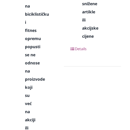
snižene
na
artikle
biciklističku
ili
i
akcijske
fitnes
cijene
opremu
popusti
Details
se ne
odnose
na
proizvode
koji
su
već
na
akciji
ili