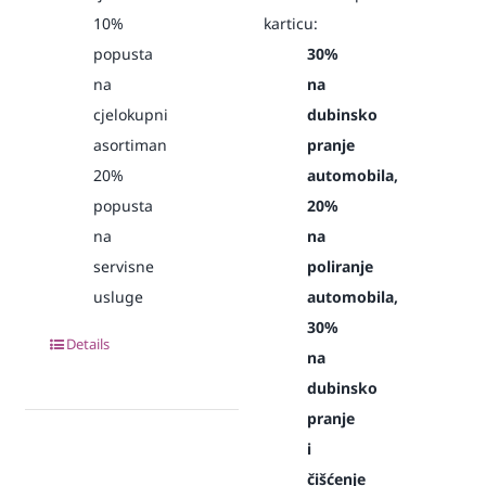
10%
karticu:
popusta
30%
na
na
cjelokupni
dubinsko
asortiman
pranje
20%
automobila,
popusta
20%
na
na
servisne
poliranje
usluge
automobila,
30%
Details
na
dubinsko
pranje
i
čišćenje