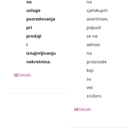
na
na
usluge
cjelokupni
posredovanja
asortiman,
pri
popust
prodaji
se ne
i
odnosi
iznajmljivanju
na
nekretnina.
proizvode
koji
Details
su
već
sniženi.
Details