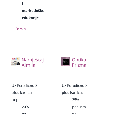
i
marketinške
edukacije.
Details
Namještaj
Optika
Almila
Prizma
Uz Porodičnu 3
Uz Porodičnu 3
plus karticu
plus karticu:
popust:
25%
20%
popusta
na
na