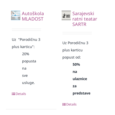
Autoškola
Sarajevski
MLADOST
ratni teatar
SARTR
Uz "Porodičnu 3
Uz Porodičnu 3
plus karticu":
plus karticu
20%
popust od:
popusta
50%
na
na
sve
ulaznice
usluge.
za
predstave
Details
Details