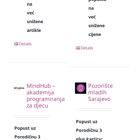
na
na
već
već
snižene
snižene
artikle
cijene
Details
Details
MindHub –
Pozorište
akademija
mladih
programiranja
Sarajevo
za djecu
Popust uz
Popust uz
Porodičnu 3
Porodičnu 3
plus karticu: