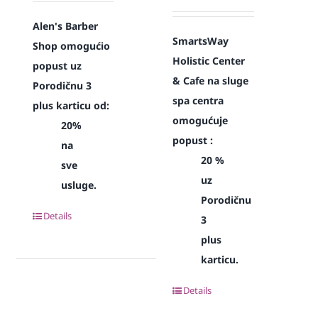
Alen's Barber
SmartsWay
Shop omogućio
Holistic Center
popust uz
& Cafe na sluge
Porodičnu 3
spa centra
plus karticu od:
omogućuje
20%
popust :
na
20 %
sve
uz
usluge.
Porodičnu
Details
3
plus
karticu.
Details