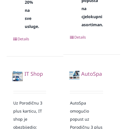
popusta
20%
na
na
cjelokupni
sve
asortiman.
usluge.
Details
Details
IT Shop
AutoSpa
Uz Porodičnu 3
AutoSpa
plus karticu, IT
omogućio
shop je
popust uz
obezbijedio:
Porodičnu 3 plus