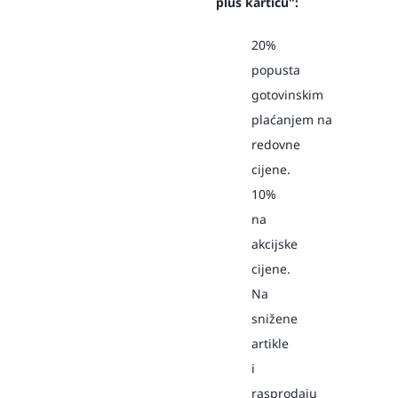
plus karticu":
20%
popusta
gotovinskim
plaćanjem
na
redovne
cijene.
10%
na
akcijske
cijene.
Na
snižene
artikle
i
rasprodaju