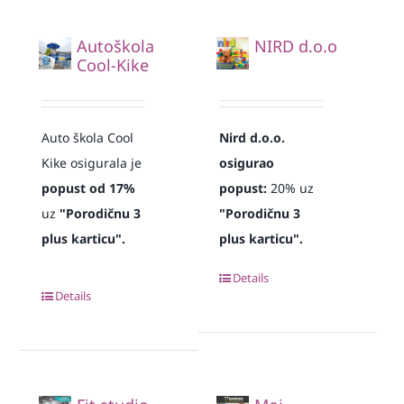
Autoškola
NIRD d.o.o
Cool-Kike
Auto škola Cool
Nird d.o.o.
Kike osigurala je
osigurao
popust od 17%
popust:
20% uz
uz
"Porodičnu 3
"Porodičnu 3
plus karticu".
plus karticu".
Details
Details