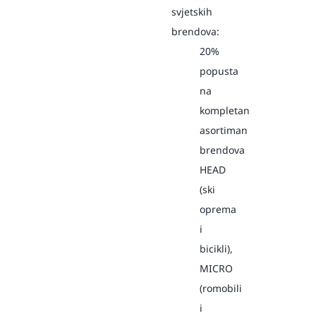
svjetskih
brendova:
20%
popusta
na
kompletan
asortiman
brendova
HEAD
(ski
oprema
i
bicikli),
MICRO
(romobili
i