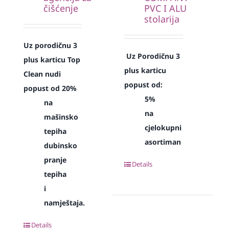
čišćenje
PVC I ALU
stolarija
Uz porodičnu 3
Uz Porodičnu 3
plus karticu Top
plus karticu
Clean nudi
popust od:
popust od 20%
5%
na
na
mašinsko
cjelokupni
tepiha
asortiman
dubinsko
pranje
Details
tepiha
i
namještaja.
Details