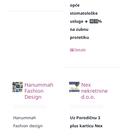
opće
stomatološke
usluge
🔹 2️⃣0️⃣%
na zubnu
protetiku
Details
Hanummah
Nex
Fashion
nekretnine
Design
d.o.o.
Hanummah
Uz Porodičnu 3
Fashion design
plus karticu Nex