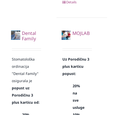
Details
Dental
MOJLAB
Family
Stomatološka
Uz Porodičnu 3
ordinacija
plus karticu
"Dental Family"
popust:
osigurala je
20%
popust uz
na
Porodičnu 3
sve
plus karticu od:
usluge
20%
10%