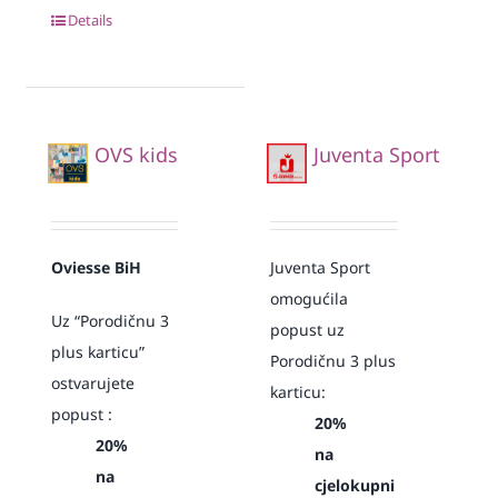
Details
OVS kids
Juventa Sport
Oviesse BiH
Juventa Sport
omogućila
Uz “Porodičnu 3
popust uz
plus karticu”
Porodičnu 3 plus
ostvarujete
karticu:
popust :
20%
20%
na
na
cjelokupni