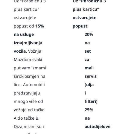
Uz "Porodičnu 3
Uz “Porodičnu 3
plus karticu"
plus karticu”
ostvarujete
ostvarujete
popust od
15%
popust:
na usluge
20%
iznajmljivanja
na
vozila.
Vožnja
set
Mazdom svaki
za
put vam izmami
mali
širok osmjeh na
servis
lice. Automobili
(ulja
predstavljaju
i
mnogo više od
filteri)
vožnje od tačke
25%
A do tačke B.
na
Dizajnirani su i
autodijelove