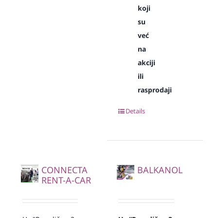
koji
su
već
na
akciji
ili
rasprodaji
Details
CONNECTA
BALKANOL
RENT-A-CAR