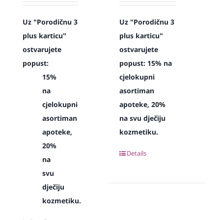
Uz "Porodičnu 3
Uz "Porodičnu 3
plus karticu"
plus karticu"
ostvarujete
ostvarujete
popust:
popust: 15% na
15%
cjelokupni
na
asortiman
cjelokupni
apoteke, 20%
asortiman
na svu dječiju
apoteke,
kozmetiku.
20%
Details
na
svu
dječiju
kozmetiku.