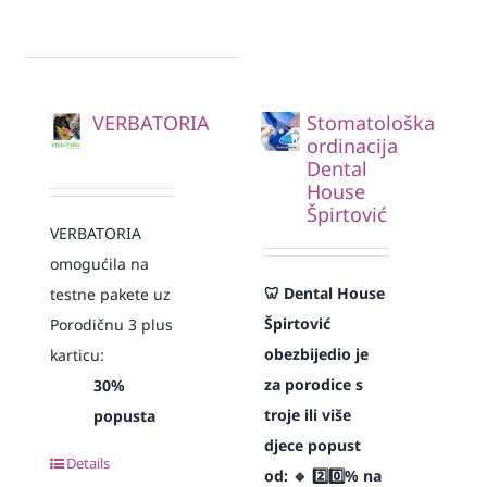
VERBATORIA
Stomatološka
ordinacija
Dental
House
Špirtović
VERBATORIA
omogućila na
🦷 Dental House
testne pakete uz
Špirtović
Porodičnu 3 plus
obezbijedio je
karticu:
za porodice s
30%
troje ili više
popusta
djece popust
Details
od:
🔹 2️⃣0️⃣% na