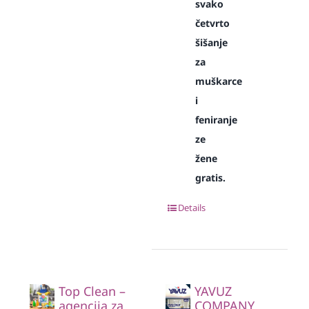
svako
četvrto
šišanje
za
muškarce
i
feniranje
ze
žene
gratis.
Details
Top Clean –
YAVUZ
agencija za
COMPANY