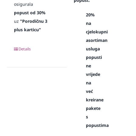
popust:
osigurala
popust od 30%
20%
uz
"Porodičnu 3
na
plus karticu"
cjelokupni
asortiman
usluga
Details
popusti
ne
vrijede
na
već
kreirane
pakete
s
popustima