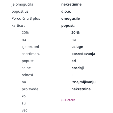
je omogućila
nekretinine
popust uz
d.o.o.
Porodičnu 3 plus
omogućile
karticu :
popust:
20%
20 %
na
na
cjelokupni
usluge
asortiman,
posredovanja
popust
pri
se ne
prodaji
odnosi
i
na
iznajmljivanju
proizvode
nekretnina.
koji
Details
su
već