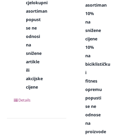
cjelokupni
asortiman
asortiman
10%
popust
na
se ne
snižene
odnosi
cijene
na
10%
snižene
na
artikle
biciklističku
ili
i
akcijske
fitnes
cijene
opremu
popusti
Details
se ne
odnose
na
proizvode