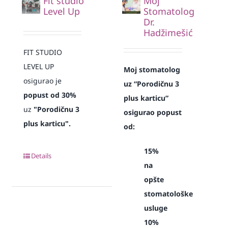
Fit studio
Moj
Level Up
Stomatolog
Dr.
Hadžimešić
FIT STUDIO
LEVEL UP
Moj stomatolog
osigurao je
uz “Porodičnu 3
popust od 30%
plus karticu”
uz
"Porodičnu 3
osigurao popust
plus karticu".
od:
15%
Details
na
opšte
stomatološke
usluge
10%