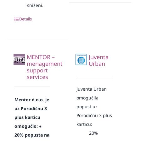
sniženi.
Details
MENTOR –
Juventa
menagement
Urban
support
services
Juventa Urban
omogućila
Mentor d.o.o. je
popust uz
uz Porodičnu 3
Porodičnu 3 plus
plus karticu
karticu:
omogućio:
●
20%
20% popusta na