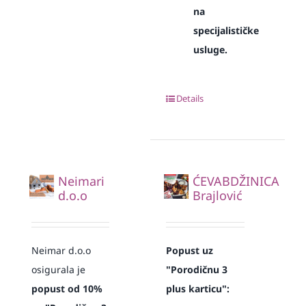
na
specijalističke
usluge.
Details
Neimari
ĆEVABDŽINICA
d.o.o
Brajlović
Neimar d.o.o
Popust uz
osigurala je
"Porodičnu 3
popust od 10%
plus karticu":