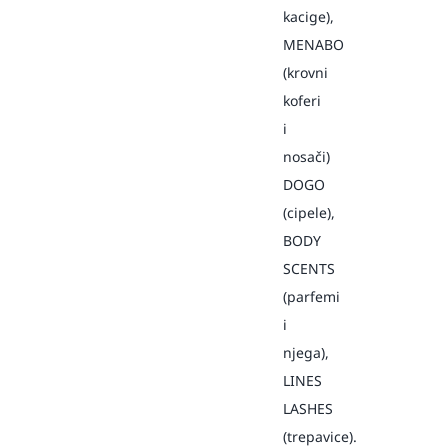
kacige),
MENABO
(krovni
koferi
i
nosači)
DOGO
(cipele),
BODY
SCENTS
(parfemi
i
njega),
LINES
LASHES
(trepavice).