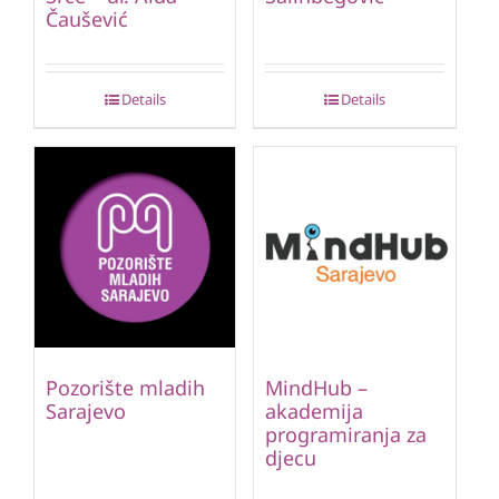
Čaušević
Details
Details
Pozorište mladih
MindHub –
Sarajevo
akademija
programiranja za
djecu