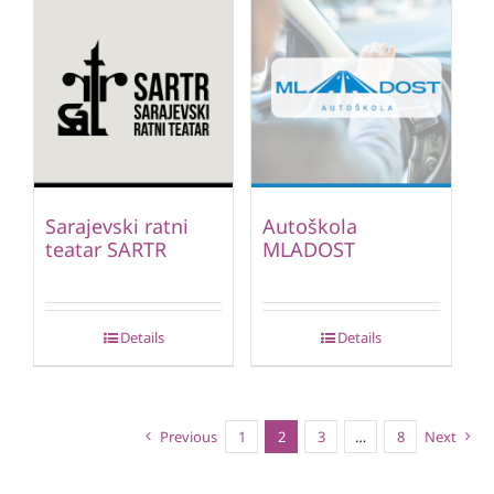
Sarajevski ratni
Autoškola
teatar SARTR
MLADOST
Details
Details
Previous
1
2
3
…
8
Next