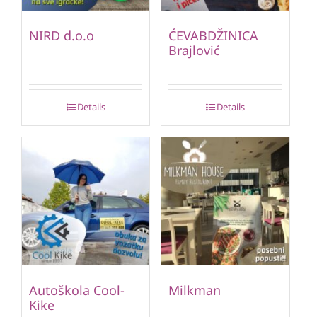
NIRD d.o.o
ĆEVABDŽINICA
Brajlović
Details
Details
Autoškola Cool-
Milkman
Kike