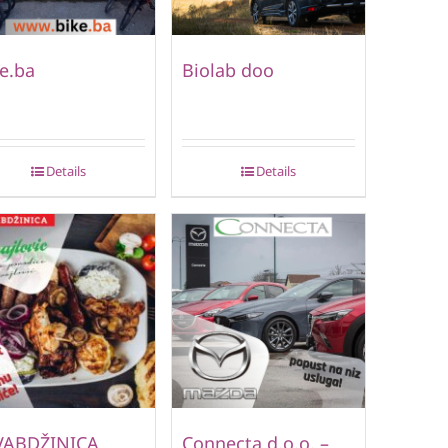
e.ba
Biolab doo
Details
Details
VABDŽINICA
Connecta d.o.o. –