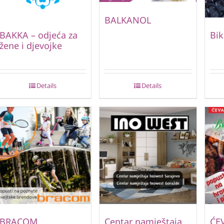
BALKANOL
BAKKA – odjeća za
Bik
žene i djevojke
Details
Details
BRACOM
Centar namještaja
ĆE