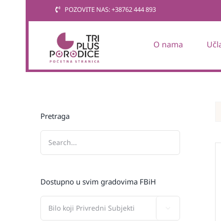
Skip
POZOVITE NAS: +38762 444 893
to
content
O nama
Učl
Pretraga
Dostupno u svim gradovima FBiH
