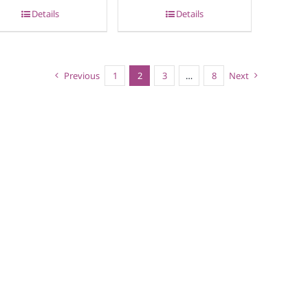
Details
Details
Previous
1
2
3
…
8
Next