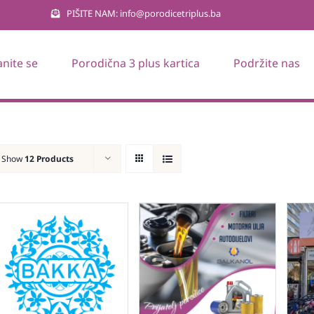
PIŠITE NAM: info@porodicetriplus.ba
anite se
Porodična 3 plus kartica
Podržite nas
Show
12 Products