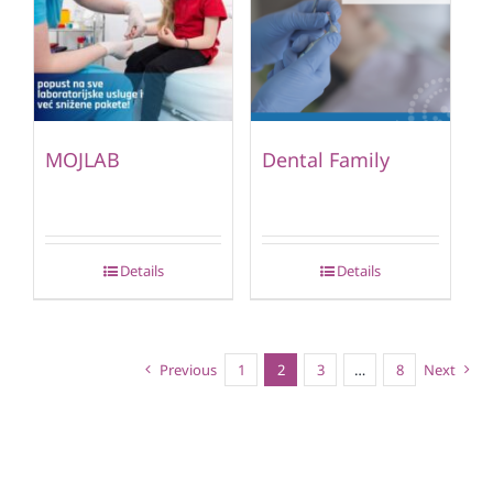
MOJLAB
Dental Family
Details
Details
Previous
1
2
3
…
8
Next