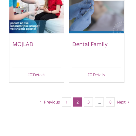
MOJLAB
Dental Family
Details
Details
Previous
1
2
3
…
8
Next