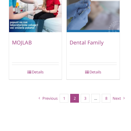
MOJLAB
Dental Family
Details
Details
Previous
1
2
3
…
8
Next