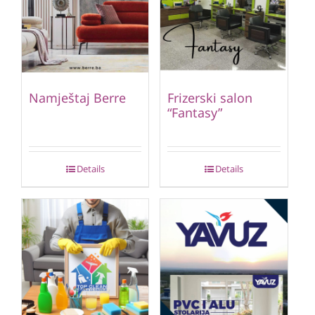
Namještaj Berre
Frizerski salon
“Fantasy”
Details
Details