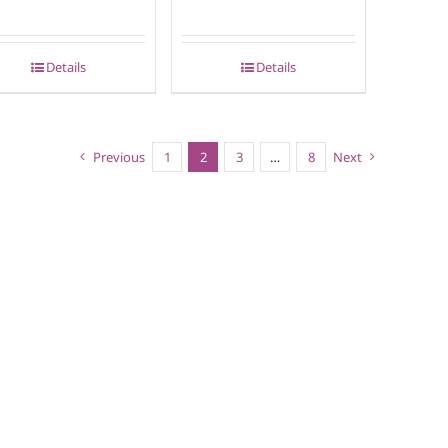
Details
Details
Previous
1
2
3
…
8
Next