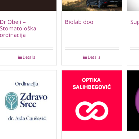
Dr Obeji –
Biolab doo
Su
Stomatološka
ordinacija
Details
Details