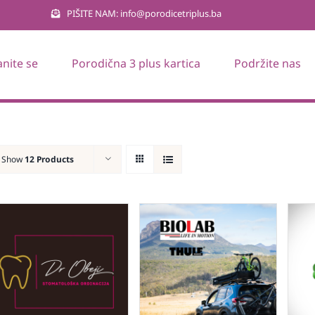
PIŠITE NAM: info@porodicetriplus.ba
anite se
Porodična 3 plus kartica
Podržite nas
Show
12 Products