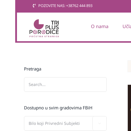
Skip
POZOVITE NAS: +38762 444 893
to
content
O nama
Učl
Pretraga
Dostupno u svim gradovima FBiH
