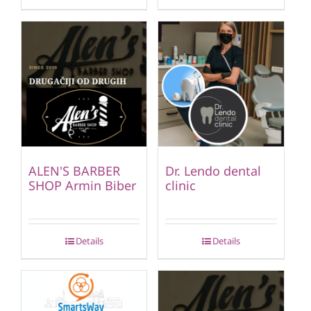
ALEN'S BARBER
Dr. Lendo dental
SHOP Armin Biber
clinic
Details
Details