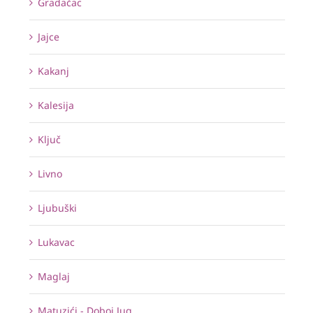
Gradačac
Jajce
Kakanj
Kalesija
Ključ
Livno
Ljubuški
Lukavac
Maglaj
Matuzići - Doboj Jug