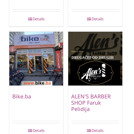
Details
Details
Bike.ba
ALEN'S BARBER
SHOP Faruk
Pelidija
Details
Details