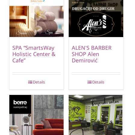
SPA “SmartsWay
ALEN'S BARBER
Holistic Center &
SHOP Alen
Cafe”
Demirović
Details
Details