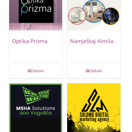
Optika Prizma
Namještaj Almila
Details
Details