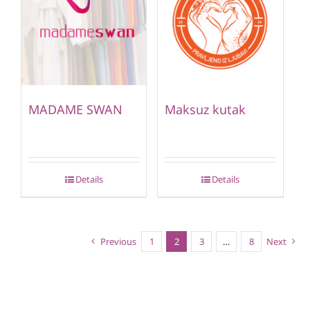
MADAME SWAN
Maksuz kutak
Details
Details
Previous
1
2
3
…
8
Next