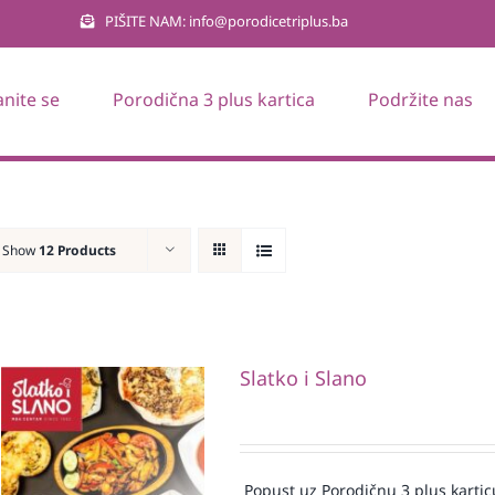
PIŠITE NAM: info@porodicetriplus.ba
anite se
Porodična 3 plus kartica
Podržite nas
Show
12 Products
Slatko i Slano
Popust uz Porodičnu 3 plus kartic