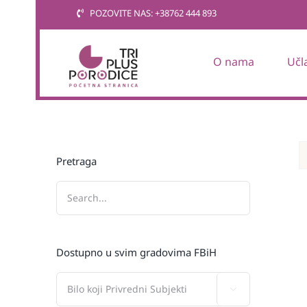
Skip
POZOVITE NAS: +38762 444 893
to
content
O nama
Učl
Pretraga
Dostupno u svim gradovima FBiH
