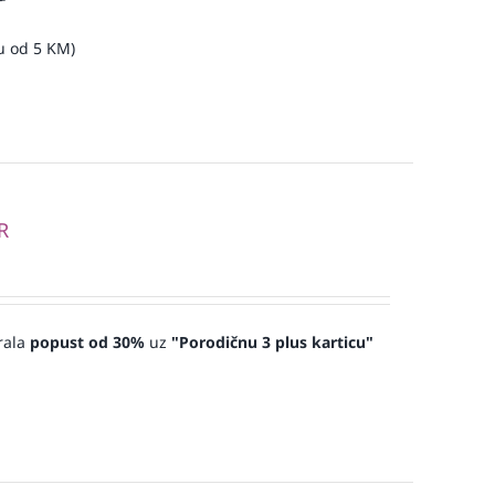
u od 5 KM)
R
rala
popust od 30%
uz
"Porodičnu 3 plus karticu"