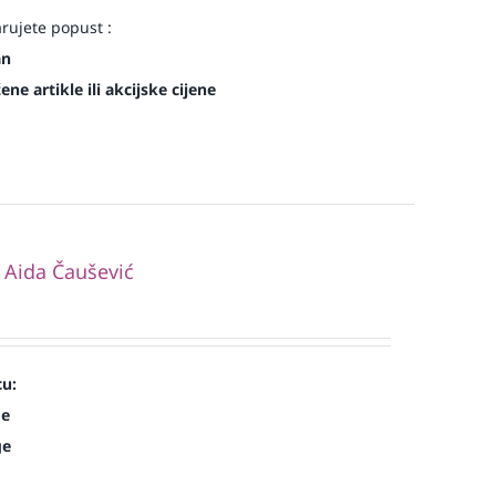
arujete popust :
an
ne artikle ili akcijske cijene
. Aida Čaušević
cu:
de
ge