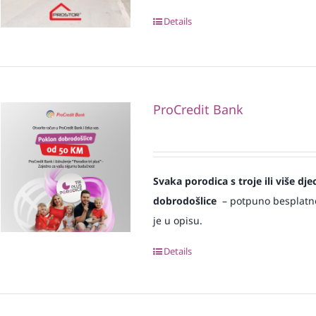
Details
ProCredit Bank
Svaka
porodica s troje ili više d
dobrodošlice
– potpuno besplatno i
je u opisu.
Details