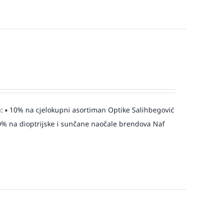
: ▪️ 10% na cjelokupni asortiman Optike Salihbegović
️ 20% na dioptrijske i sunčane naočale brendova Naf