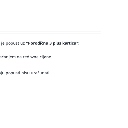
 je popust
uz
"Porodičnu 3 plus karticu":
laćanjem
na redovne cijene.
aju popusti nisu uračunati.