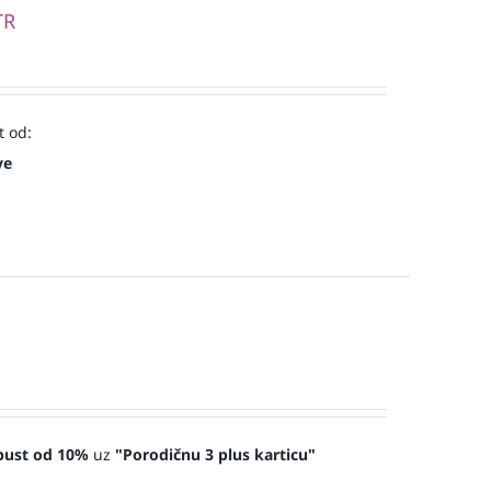
TR
t od:
ve
pust od 10%
uz
"Porodičnu 3 plus karticu"