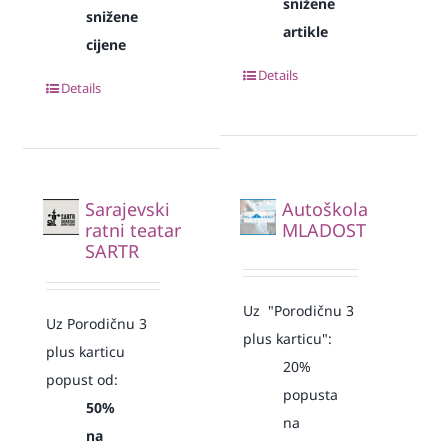
snižene
snižene
artikle
cijene
Details
Details
Sarajevski
Autoškola
ratni teatar
MLADOST
SARTR
Uz "Porodičnu 3
Uz Porodičnu 3
plus karticu":
plus karticu
20%
popust od:
popusta
50%
na
na