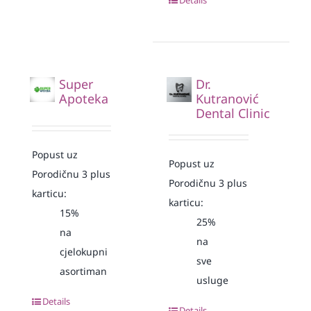
Super
Dr.
Apoteka
Kutranović
Dental Clinic
Popust uz
Popust uz
Porodičnu 3 plus
Porodičnu 3 plus
karticu:
karticu:
15%
25%
na
na
cjelokupni
sve
asortiman
usluge
Details
Details