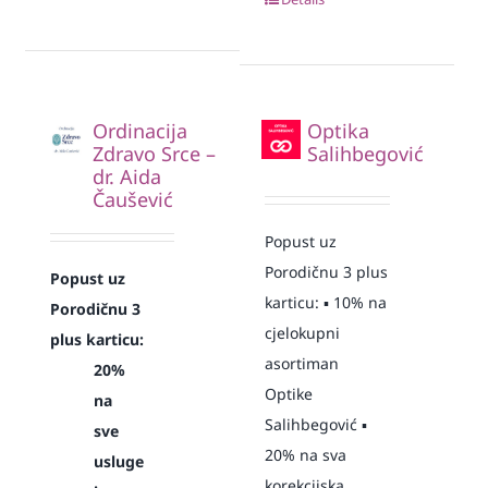
Ordinacija
Optika
Zdravo Srce –
Salihbegović
dr. Aida
Čaušević
Popust uz
Porodičnu 3 plus
Popust uz
karticu: ▪️ 10% na
Porodičnu 3
cjelokupni
plus karticu:
asortiman
20%
Optike
na
Salihbegović ▪️
sve
20% na sva
usluge
korekcijska