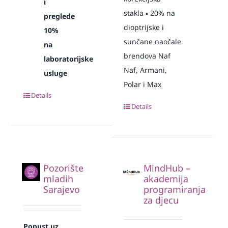
i
stakla ▪️ 20% na
preglede
dioptrijske i
10%
sunčane naočale
na
brendova Naf
laboratorijske
Naf, Armani,
usluge
Polar i Max
Details
Details
Pozorište
MindHub –
mladih
akademija
Sarajevo
programiranja
za djecu
Popust uz