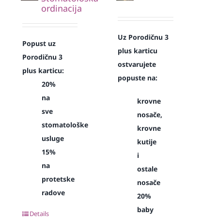
ordinacija
Uz Porodičnu 3
Popust uz
plus karticu
Porodičnu 3
ostvarujete
plus karticu:
popuste na:
20%
na
krovne
sve
nosače,
stomatološke
krovne
usluge
kutije
15%
i
na
ostale
protetske
nosače
radove
20%
baby
Details