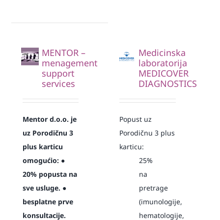
MENTOR –
Medicinska
menagement
laboratorija
support
MEDICOVER
services
DIAGNOSTICS
Mentor d.o.o. je
Popust uz
uz Porodičnu 3
Porodičnu 3 plus
plus karticu
karticu:
omogućio:
●
25%
20% popusta na
na
sve usluge.
●
pretrage
besplatne prve
(imunologije,
konsultacije.
hematologije,