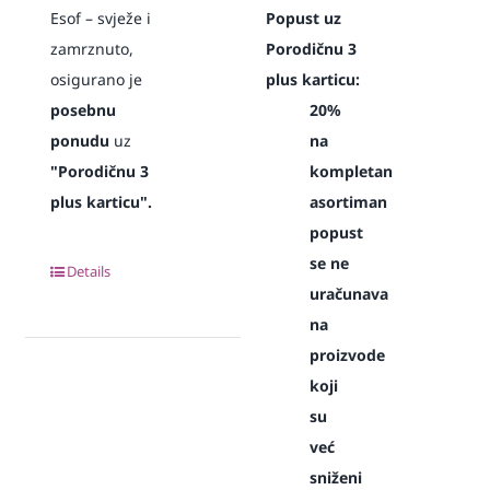
Esof – svježe i
Popust uz
zamrznuto,
Porodičnu 3
osigurano je
plus karticu:
posebnu
20%
ponudu
uz
na
"Porodičnu 3
kompletan
plus karticu".
asortiman
popust
se ne
Details
uračunava
na
proizvode
koji
su
već
sniženi