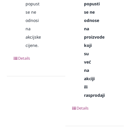
popust
popusti
se ne
se ne
odnosi
odnose
na
na
akcijske
proizvode
cijene.
koji
su
Details
već
na
akciji
ili
rasprodaji
Details