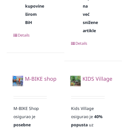
kupovine
na
širom
već
BiH
snižene
artikle
Details
Details
M-BIKE shop
KIDS Village
M-BIKE Shop
Kids Village
osigurao je
osigurao je
40%
posebne
popusta
uz