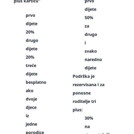
plus karticu"
prvo
dijete
prvo
50%
dijete
za
20%
drugo
drugo
i
dijete
svako
20%
naredno
treće
dijete
dijete
Podrška je
besplatno
rezervisana i za
ako
ponosne
dvoje
roditelje tri
djece
plus:
iz
30%
jedne
na
porodice