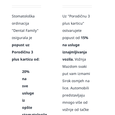
Stomatološka
Uz "Porodičnu 3
ordinacija
plus karticu"
"Dental Family"
ostvarujete
osigurala je
popust od
15%
popust uz
na usluge
Porodičnu 3
iznajmljivanja
plus karticu od:
vozila.
Vožnja
Mazdom svaki
20%
put vam izmami
na
širok osmjeh na
sve
lice. Automobili
usluge
predstavljaju
iz
mnogo više od
opšte
vožnje od tačke
stomatologije,