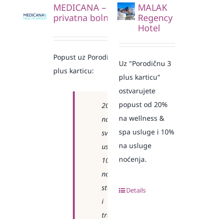
MEDICANA –
MALAK
privatna bolnica
Regency
Hotel
Popust uz Porodičnu 3
Uz "Porodičnu 3
plus karticu:
plus karticu"
ostvarujete
popust od 20%
20%
na wellness &
na
spa usluge i 10%
sve
na usluge
usluge
noćenja.
10%
na
stomatologiju
Details
i
transplataciju