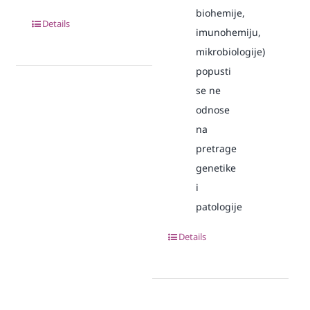
biohemije,
Details
imunohemiju,
mikrobiologije)
popusti
se ne
odnose
na
pretrage
genetike
i
patologije
Details