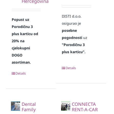
Hercegovina
DISTI d.o.o.
Popust uz
osigurao je
Porodičnu 3
posebne
plus karticu od
pogodnosti
uz
20% na
"Porodičnu 3
cjelokupni
plus karticu".
DOGO
asortiman.
Details
Details
Dental
CONNECTA
Family
RENT-A-CAR