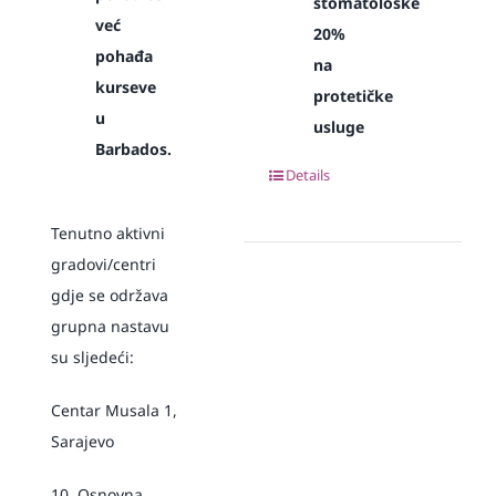
stomatološke
već
20%
pohađa
na
kurseve
protetičke
u
usluge
Barbados.
Details
Tenutno aktivni
gradovi/centri
gdje se održava
grupna nastavu
su sljedeći:
Centar Musala 1,
Sarajevo
10. Osnovna