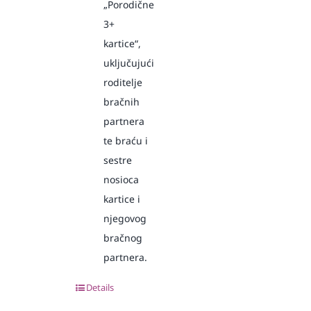
„Porodične
3+
kartice“,
uključujući
roditelje
bračnih
partnera
te braću i
sestre
nosioca
kartice i
njegovog
bračnog
partnera.
Details