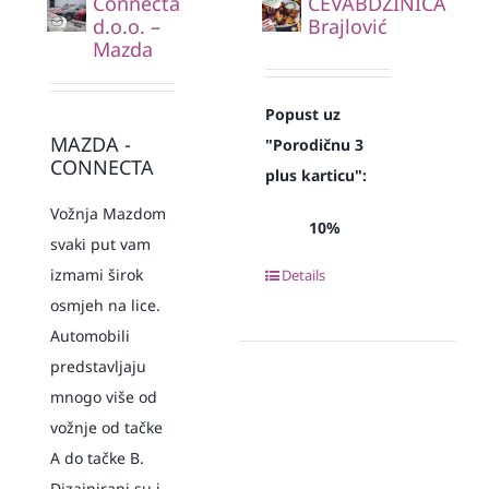
Connecta
ĆEVABDŽINICA
d.o.o. –
Brajlović
Mazda
Popust uz
MAZDA -
"Porodičnu 3
CONNECTA
plus karticu":
Vožnja Mazdom
10%
svaki put vam
izmami širok
Details
osmjeh na lice.
Automobili
predstavljaju
mnogo više od
vožnje od tačke
A do tačke B.
Dizajnirani su i