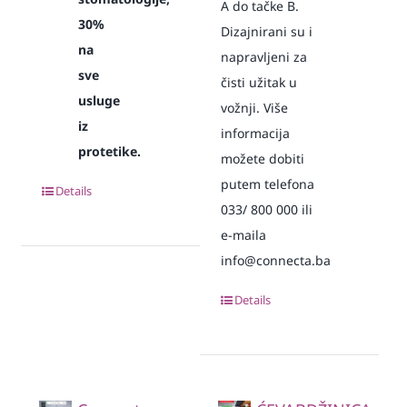
A do tačke B.
30%
Dizajnirani su i
na
napravljeni za
sve
čisti užitak u
usluge
vožnji. Više
iz
informacija
protetike.
možete dobiti
putem telefona
Details
033/ 800 000 ili
e-maila
info@connecta.ba
Details