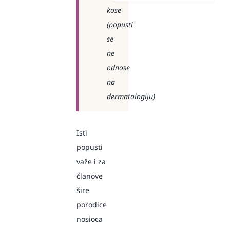
kose
(popusti
se
ne
odnose
na
dermatologiju)
Isti
popusti
važe i za
članove
šire
porodice
nosioca