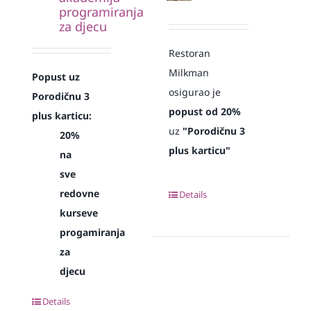
programiranja
za djecu
Restoran
Milkman
Popust uz
osigurao je
Porodičnu 3
popust od 20%
plus karticu:
uz
"Porodičnu 3
20%
plus karticu"
na
sve
redovne
Details
kurseve
progamiranja
za
djecu
Details