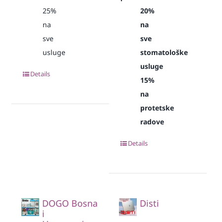
25%
20%
na
na
sve
sve
usluge
stomatološke
usluge
Details
15%
na
protetske
radove
Details
DOGO Bosna
Disti
i