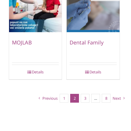
MOJLAB
Dental Family
Details
Details
Previous
1
2
3
…
8
Next