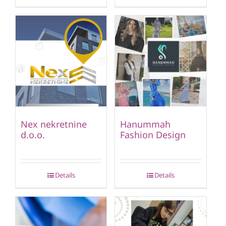
Nex nekretnine
Hanummah
d.o.o.
Fashion Design
Details
Details