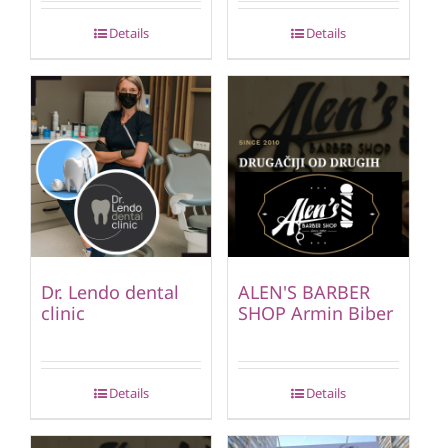
Details
Details
Dr. Lendo dental
ALEN'S BARBER
clinic
SHOP Armin Biber
Details
Details