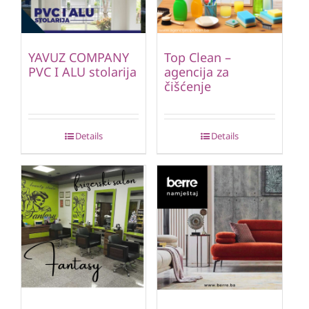
YAVUZ COMPANY
Top Clean –
PVC I ALU stolarija
agencija za
čišćenje
Details
Details