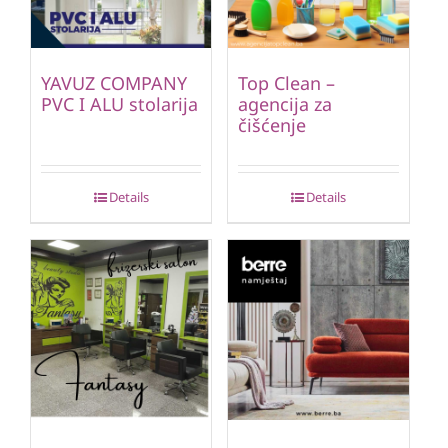
YAVUZ COMPANY
Top Clean –
PVC I ALU stolarija
agencija za
čišćenje
Details
Details