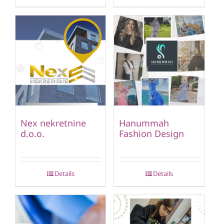
Nex nekretnine
Hanummah
d.o.o.
Fashion Design
Details
Details