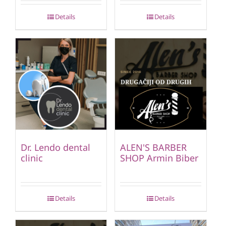
Details
Details
Dr. Lendo dental
ALEN'S BARBER
clinic
SHOP Armin Biber
Details
Details