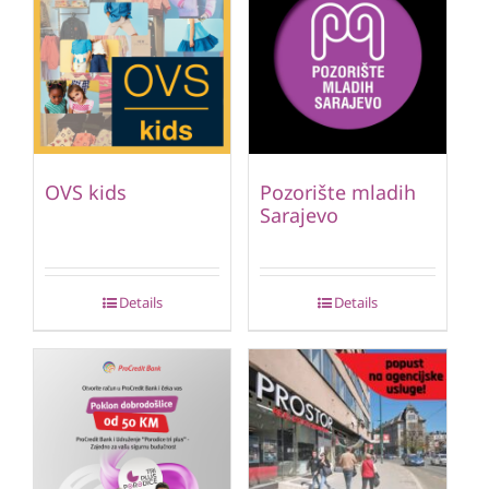
OVS kids
Pozorište mladih
Sarajevo
Details
Details