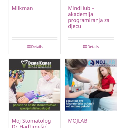
Milkman
MindHub –
akademija
programiranja za
djecu
Details
Details
Moj Stomatolog
MOJLAB
Dr. Hadžimešić