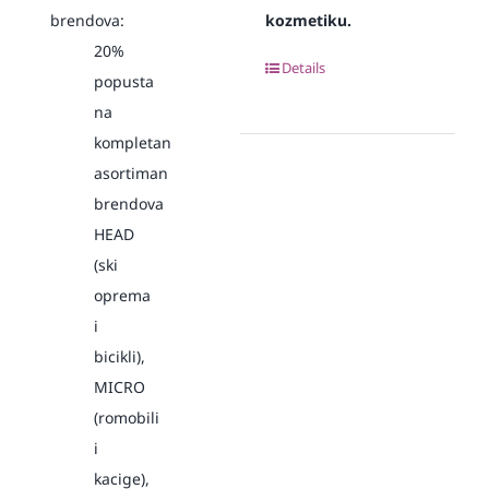
brendova:
kozmetiku.
20%
Details
popusta
na
kompletan
asortiman
brendova
HEAD
(ski
oprema
i
bicikli),
MICRO
(romobili
i
kacige),