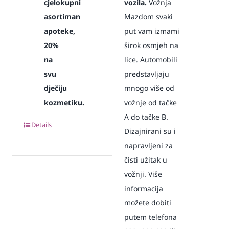
cjelokupni
vozila.
Vožnja
asortiman
Mazdom svaki
apoteke,
put vam izmami
20%
širok osmjeh na
na
lice. Automobili
svu
predstavljaju
dječiju
mnogo više od
kozmetiku.
vožnje od tačke
A do tačke B.
Details
Dizajnirani su i
napravljeni za
čisti užitak u
vožnji. Više
informacija
možete dobiti
putem telefona