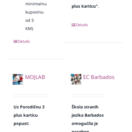
minimalnu
plus karticu"
.
kupovinu
od 5
Details
KM)
Details
MOJLAB
EC Barbados
Uz Porodičnu 3
Škola stranih
plus karticu
jezika Barbados
popust:
omogućila je
posebne