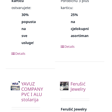
karticu
Porodičnu 3 plus
ostvarujete:
karticu:
30%
25%
popusta
na
na
cjelokupni
sve
asortiman
usluge
!
Details
Details
YAVUZ
Ferušić
COMPANY
Jewelry
PVC I ALU
stolarija
Ferušić Jewelry