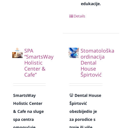
edukacije.
Details
SPA
Stomatološka
“SmartsWay
ordinacija
Holistic
Dental
Center &
House
Cafe”
Špirtović
SmartsWay
🦷 Dental House
Holistic Center
Špirtović
& Cafe na sluge
obezbijedio je
spa centra
za porodice s
omogućuje
troje ili više