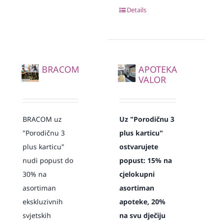
Details
BRACOM
APOTEKA
VALOR
BRACOM uz
Uz "Porodičnu 3
"Porodičnu 3
plus karticu"
plus karticu"
ostvarujete
nudi popust do
popust: 15% na
30% na
cjelokupni
asortiman
asortiman
ekskluzivnih
apoteke, 20%
svjetskih
na svu dječiju