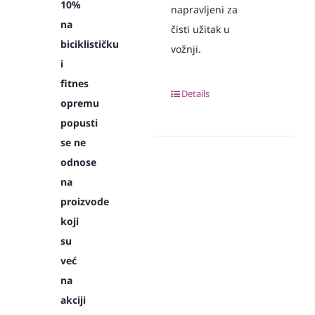
10%
napravljeni za
na
čisti užitak u
biciklističku
vožnji.
i
fitnes
Details
opremu
popusti
se ne
odnose
na
proizvode
koji
su
već
na
akciji