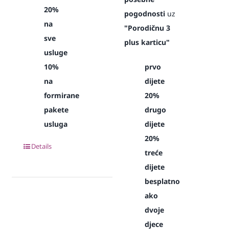
20%
pogodnosti
uz
na
"Porodičnu 3
sve
plus karticu"
usluge
10%
prvo
na
dijete
formirane
20%
pakete
drugo
usluga
dijete
20%
Details
treće
dijete
besplatno
ako
dvoje
djece