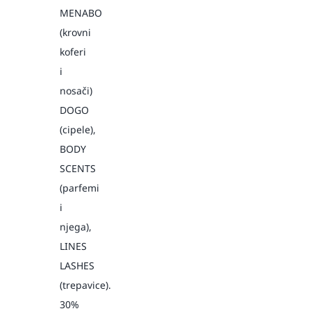
MENABO
(krovni
koferi
i
nosači)
DOGO
(cipele),
BODY
SCENTS
(parfemi
i
njega),
LINES
LASHES
(trepavice).
30%