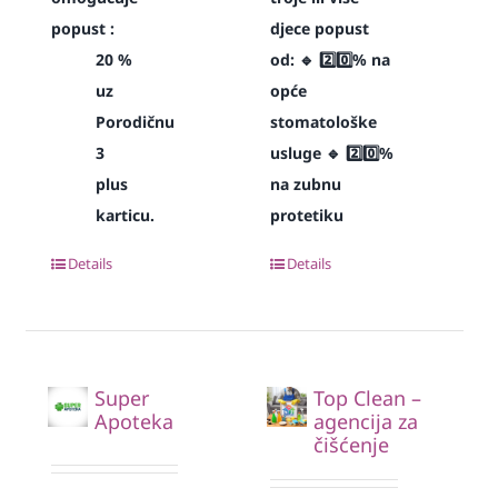
popust :
djece popust
20 %
od:
🔹 2️⃣0️⃣% na
uz
opće
Porodičnu
stomatološke
3
usluge
🔹 2️⃣0️⃣%
plus
na zubnu
karticu.
protetiku
Details
Details
Super
Top Clean –
Apoteka
agencija za
čišćenje