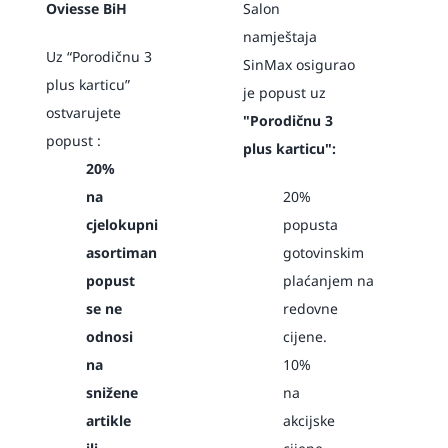
Oviesse BiH
Salon
namještaja
Uz “Porodičnu 3
SinMax osigurao
plus karticu”
je popust
uz
ostvarujete
"Porodičnu 3
popust :
plus karticu":
20%
na
20%
cjelokupni
popusta
asortiman
gotovinskim
popust
plaćanjem
na
se ne
redovne
odnosi
cijene.
na
10%
snižene
na
artikle
akcijske