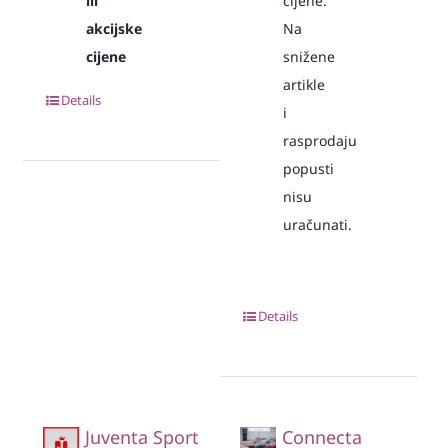
ili
cijene.
akcijske
Na
cijene
snižene
artikle
Details
i
rasprodaju
popusti
nisu
uračunati.
Details
Juventa Sport
Connecta