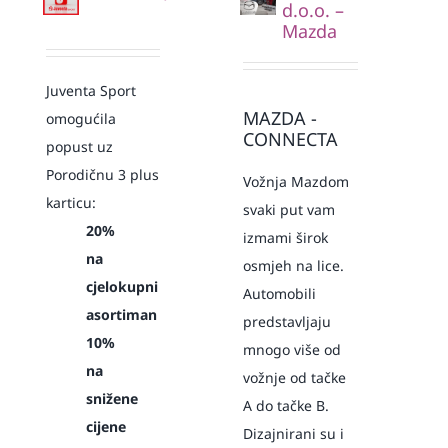
d.o.o. –
Mazda
Juventa Sport
MAZDA -
omogućila
CONNECTA
popust uz
Porodičnu 3 plus
Vožnja Mazdom
karticu:
svaki put vam
20%
izmami širok
na
osmjeh na lice.
cjelokupni
Automobili
asortiman
predstavljaju
10%
mnogo više od
na
vožnje od tačke
snižene
A do tačke B.
cijene
Dizajnirani su i