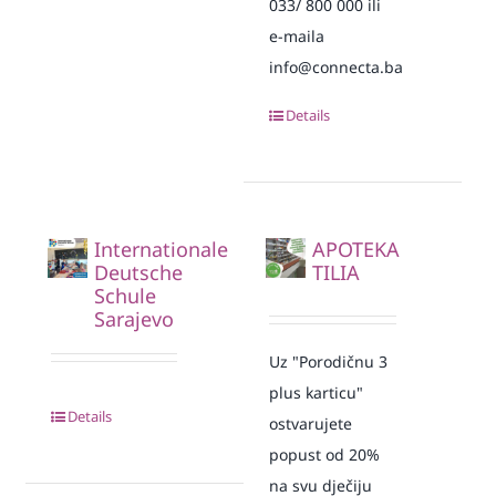
033/ 800 000 ili
e-maila
info@connecta.ba
Details
Internationale
APOTEKA
Deutsche
TILIA
Schule
Sarajevo
Uz "Porodičnu 3
plus karticu"
Details
ostvarujete
popust od 20%
na svu dječiju