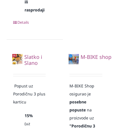
ili
rasprodaji
Details
Slatko i
M-BIKE shop
Slano
Popust uz
M-BIKE Shop
Porodičnu 3 plus
osigurao je
karticu
posebne
popuste
na
15%
proizvode uz
(uz
"Porodičnu 3