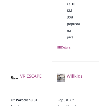
za 10
KM
30%
popusta
na
pića
Details
VR ESCAPE
Willkids
Uz
Porodičnu 3+
Popust uz