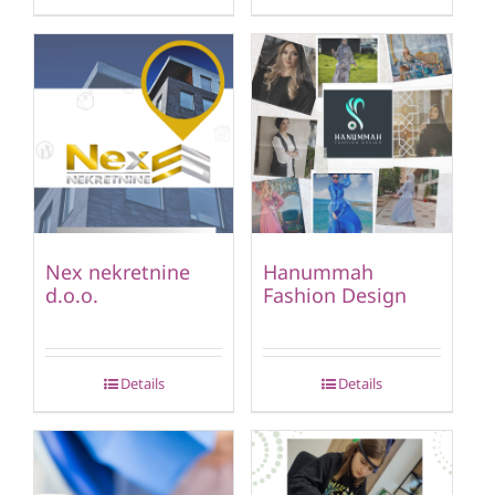
Nex nekretnine
Hanummah
d.o.o.
Fashion Design
Details
Details