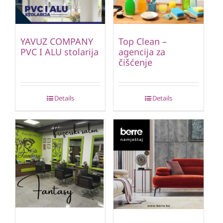
YAVUZ COMPANY
Top Clean –
PVC I ALU stolarija
agencija za
čišćenje
Details
Details