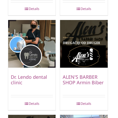
Details
Details
Dr. Lendo dental
ALEN'S BARBER
clinic
SHOP Armin Biber
Details
Details