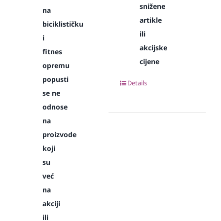
snižene
na
artikle
biciklističku
ili
i
akcijske
fitnes
cijene
opremu
popusti
Details
se ne
odnose
na
proizvode
koji
su
već
na
akciji
ili