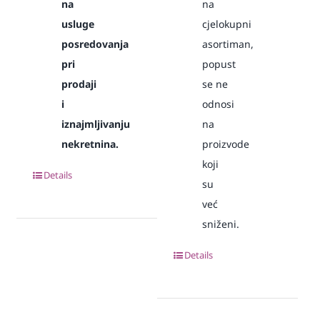
na
na
usluge
cjelokupni
posredovanja
asortiman,
pri
popust
prodaji
se ne
i
odnosi
iznajmljivanju
na
nekretnina.
proizvode
koji
Details
su
već
sniženi.
Details