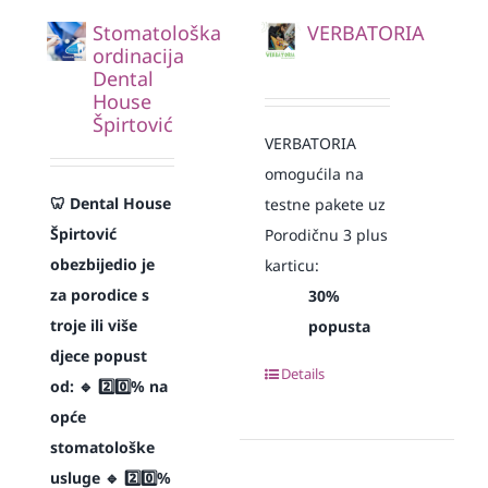
Stomatološka
VERBATORIA
ordinacija
Dental
House
Špirtović
VERBATORIA
omogućila na
🦷 Dental House
testne pakete uz
Špirtović
Porodičnu 3 plus
obezbijedio je
karticu:
za porodice s
30%
troje ili više
popusta
djece popust
Details
od:
🔹 2️⃣0️⃣% na
opće
stomatološke
usluge
🔹 2️⃣0️⃣%