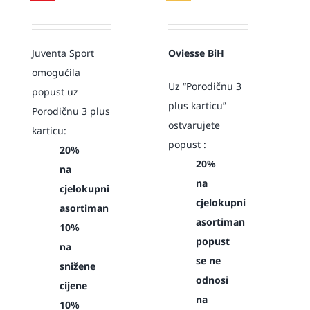
Juventa Sport
Oviesse BiH
omogućila
Uz “Porodičnu 3
popust uz
plus karticu”
Porodičnu 3 plus
ostvarujete
karticu:
popust :
20%
20%
na
na
cjelokupni
cjelokupni
asortiman
asortiman
10%
popust
na
se ne
snižene
odnosi
cijene
na
10%