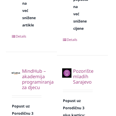
na
na
već
već
snižene
snižene
artikle
cijene
Details
Details
MindHub –
Pozorište
akademija
mladih
programiranja
Sarajevo
za djecu
Popust uz
Popust uz
Porodičnu 3
Porodičnu 3
plus karticu: