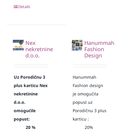
Details
Nex
Hanummah
nekretnine
Fashion
d.o.o.
Design
Uz Porodičnu 3
Hanummah
plus karticu Nex
Fashion design
nekretinine
je omogućila
d.o.o.
popust uz
omogućile
Porodičnu 3 plus
popust:
karticu :
20 %
20%