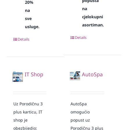
popusta
20%
na
na
cjelokupni
sve
asortiman.
usluge.
Details
Details
IT Shop
AutoSpa
Uz Porodičnu 3
AutoSpa
plus karticu, IT
omogućio
shop je
popust uz
obezbijedio:
Porodičnu 3 plus