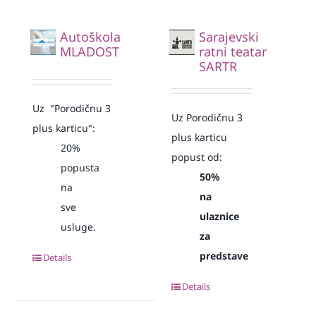
Autoškola
Sarajevski
MLADOST
ratni teatar
SARTR
Uz "Porodičnu 3
Uz Porodičnu 3
plus karticu":
plus karticu
20%
popust od:
popusta
50%
na
na
sve
ulaznice
usluge.
za
predstave
Details
Details