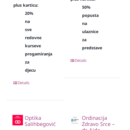
plus karticu:
50%
20%
popusta
na
na
sve
ulaznice
redovne
za
kurseve
predstave
progamiranja
Details
za
djecu
Details
Optika
Ordinacija
Salihbegović
Zdravo Srce –
dr. Aida