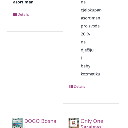
asortiman.
na
cjelokupan
Details
asortiman
proizvoda
20
%
na
dječiju
i
baby
kozmetiku
Details
DOGO Bosna
Only One
i
Sarajevo