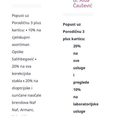
Čaušević
Popust uz
Porodičnu 3 plus
Popust uz
karticu: ▪️ 10% na
Porodičnu 3
cjelokupni
plus karticu:
asortiman
20%
Optike
na
Salihbegović ▪️
sve
20% na sva
usluge
korekcijska
i
stakla ▪️ 20% na
preglede
dioptrijske i
10%
sunčane naočale
na
brendova Naf
laboratorijske
Naf, Armani,
usluge