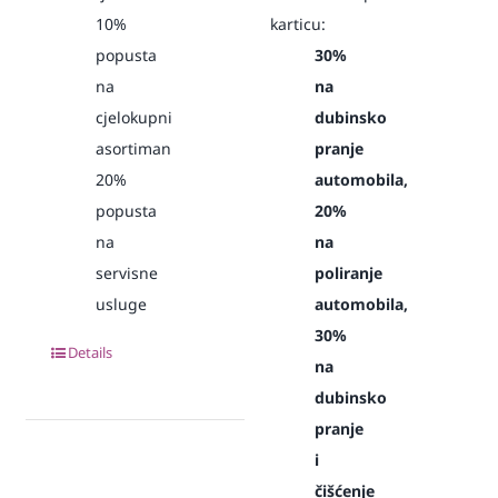
10%
karticu:
popusta
30%
na
na
cjelokupni
dubinsko
asortiman
pranje
20%
automobila,
popusta
20%
na
na
servisne
poliranje
usluge
automobila,
30%
Details
na
dubinsko
pranje
i
čišćenje