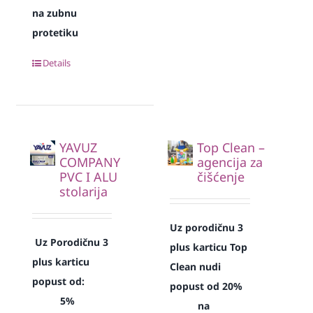
na zubnu
protetiku
Details
YAVUZ
Top Clean –
COMPANY
agencija za
PVC I ALU
čišćenje
stolarija
Uz porodičnu 3
Uz Porodičnu 3
plus karticu Top
plus karticu
Clean nudi
popust od:
popust od 20%
5%
na