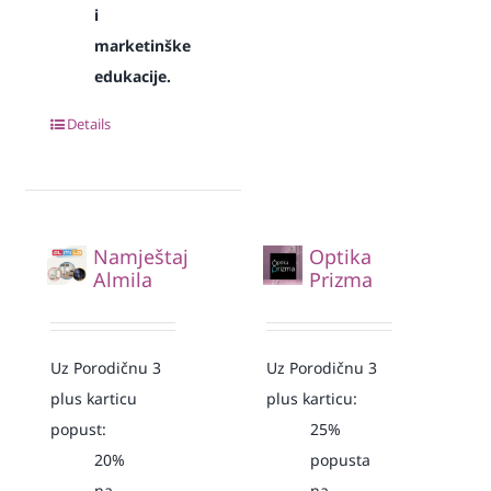
i
marketinške
edukacije.
Details
Namještaj
Optika
Almila
Prizma
Uz Porodičnu 3
Uz Porodičnu 3
plus karticu
plus karticu:
popust:
25%
20%
popusta
na
na