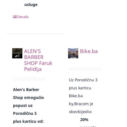
usluge
Details
ALEN'S
Bike.ba
BARBER
SHOP Faruk
Pelidija
Uz Porodičnu 3
plus karticu
Alen's Barber
Bike.ba
Shop omogućio
by.Bracom je
popust uz
obezbijedio:
Porodičnu 3
20%
plus karticu od: