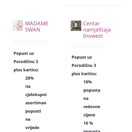
MADAME
Centar
SWAN
namještaja
Inowest
Popust uz
Popust uz
Porodičnu 3
Porodičnu 3
plus karticu:
plus karticu:
20%
10%
na
popusta
cjelokupni
na
asortiman
redovne
popusti
cijene
ne
10 %
vrijede
popusta