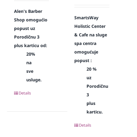
Alen's Barber
SmartsWay
Shop omogućio
Holistic Center
popust uz
& Cafe na sluge
Porodičnu 3
spa centra
plus karticu od:
omogućuje
20%
popust :
na
20 %
sve
uz
usluge.
Porodičnu
Details
3
plus
karticu.
Details