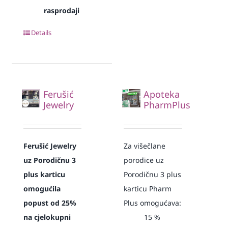
rasprodaji
Details
Ferušić
Apoteka
Jewelry
PharmPlus
Ferušić Jewelry
Za višečlane
uz Porodičnu 3
porodice uz
plus karticu
Porodičnu 3 plus
omogućila
karticu Pharm
popust od 25%
Plus omogućava:
na cjelokupni
15
%