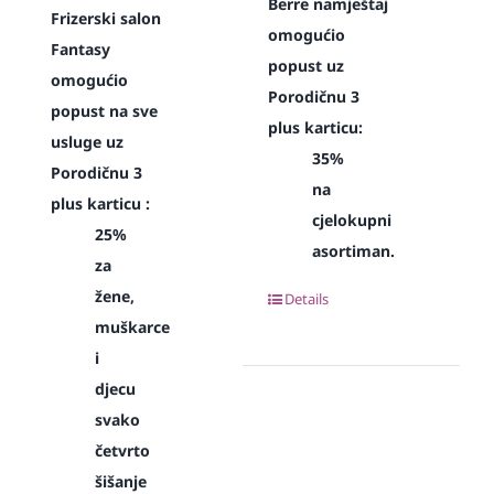
Berre namještaj
Frizerski salon
omogućio
Fantasy
popust uz
omogućio
Porodičnu 3
popust na sve
plus karticu:
usluge uz
35%
Porodičnu 3
na
plus karticu :
cjelokupni
25%
asortiman.
za
žene,
Details
muškarce
i
djecu
svako
četvrto
šišanje