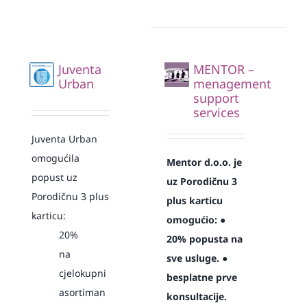
Juventa
MENTOR –
Urban
menagement
support
services
Juventa Urban
omogućila
Mentor d.o.o. je
popust uz
uz Porodičnu 3
Porodičnu 3 plus
plus karticu
karticu:
omogućio:
●
20%
20% popusta na
na
sve usluge.
●
cjelokupni
besplatne prve
asortiman
konsultacije.