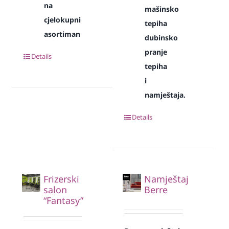
na
mašinsko
cjelokupni
tepiha
asortiman
dubinsko
pranje
Details
tepiha
i
namještaja.
Details
Frizerski
Namještaj
salon
Berre
“Fantasy”