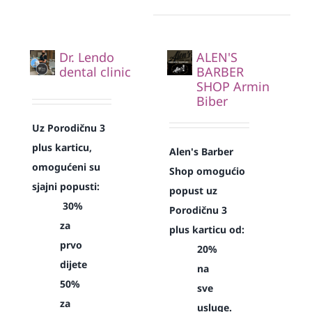
Dr. Lendo
ALEN'S
dental clinic
BARBER
SHOP Armin
Biber
Uz Porodičnu 3
plus karticu,
Alen's Barber
omogućeni su
Shop omogućio
sjajni popusti:
popust uz
30%
Porodičnu 3
za
plus karticu od:
prvo
20%
dijete
na
50%
sve
za
usluge.