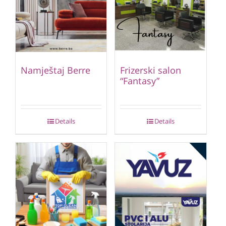
Namještaj Berre
Frizerski salon
“Fantasy”
Details
Details