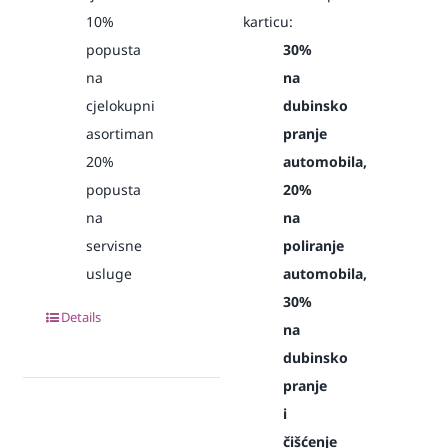
10%
karticu:
popusta
30%
na
na
cjelokupni
dubinsko
asortiman
pranje
20%
automobila,
popusta
20%
na
na
servisne
poliranje
usluge
automobila,
30%
Details
na
dubinsko
pranje
i
čišćenje