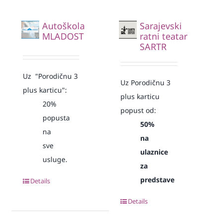
Autoškola
Sarajevski
MLADOST
ratni teatar
SARTR
Uz "Porodičnu 3
Uz Porodičnu 3
plus karticu":
plus karticu
20%
popust od:
popusta
50%
na
na
sve
ulaznice
usluge.
za
predstave
Details
Details