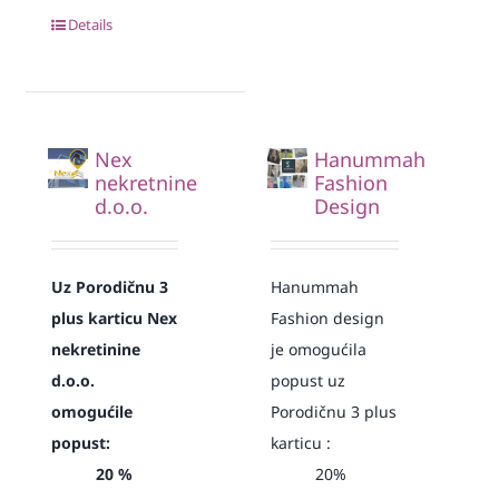
Details
Nex
Hanummah
nekretnine
Fashion
d.o.o.
Design
Uz Porodičnu 3
Hanummah
plus karticu Nex
Fashion design
nekretinine
je omogućila
d.o.o.
popust uz
omogućile
Porodičnu 3 plus
popust:
karticu :
20 %
20%