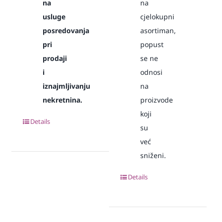
na
na
usluge
cjelokupni
posredovanja
asortiman,
pri
popust
prodaji
se ne
i
odnosi
iznajmljivanju
na
nekretnina.
proizvode
koji
Details
su
već
sniženi.
Details