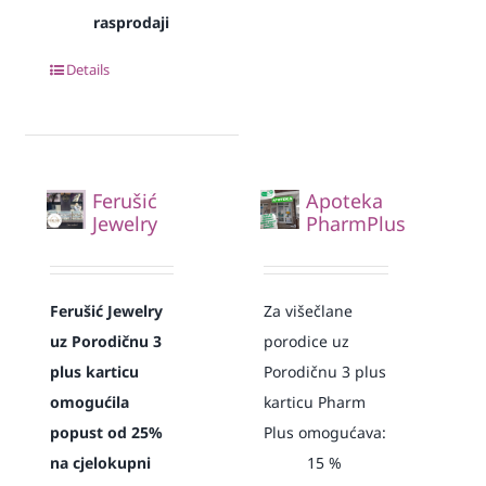
rasprodaji
Details
Ferušić
Apoteka
Jewelry
PharmPlus
Ferušić Jewelry
Za višečlane
uz Porodičnu 3
porodice uz
plus karticu
Porodičnu 3 plus
omogućila
karticu Pharm
popust od 25%
Plus omogućava:
na cjelokupni
15
%