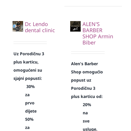
Dr. Lendo
ALEN'S
dental clinic
BARBER
SHOP Armin
Biber
Uz Porodičnu 3
plus karticu,
Alen's Barber
omogućeni su
Shop omogućio
sjajni popusti:
popust uz
30%
Porodičnu 3
za
plus karticu od:
prvo
20%
dijete
na
50%
sve
za
usluge.