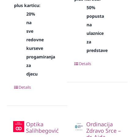
plus karticu:
50%
20%
popusta
na
na
sve
ulaznice
redovne
za
kurseve
predstave
progamiranja
Details
za
djecu
Details
Optika
Ordinacija
Salihbegović
Zdravo Srce –
dr. Aida