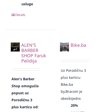
usluge
Details
ALEN'S
Bike.ba
BARBER
SHOP Faruk
Pelidija
Uz Porodičnu 3
plus karticu
Alen's Barber
Bike.ba
Shop omogućio
by.Bracom je
popust uz
obezbijedio:
Porodičnu 3
20%
plus karticu od: