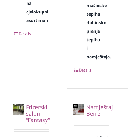
na
mašinsko
cjelokupni
tepiha
asortiman
dubinsko
pranje
Details
tepiha
i
namještaja.
Details
Frizerski
Namještaj
salon
Berre
“Fantasy”