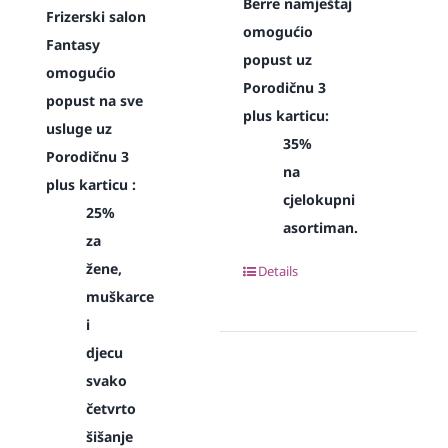
Berre namještaj
Frizerski salon
omogućio
Fantasy
popust uz
omogućio
Porodičnu 3
popust na sve
plus karticu:
usluge uz
35%
Porodičnu 3
na
plus karticu :
cjelokupni
25%
asortiman.
za
žene,
Details
muškarce
i
djecu
svako
četvrto
šišanje