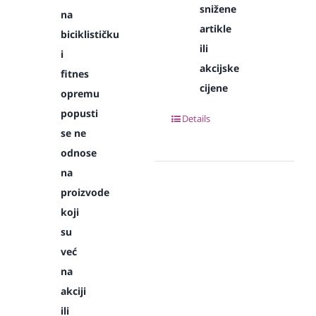
snižene
na
artikle
biciklističku
ili
i
akcijske
fitnes
cijene
opremu
popusti
Details
se ne
odnose
na
proizvode
koji
su
već
na
akciji
ili