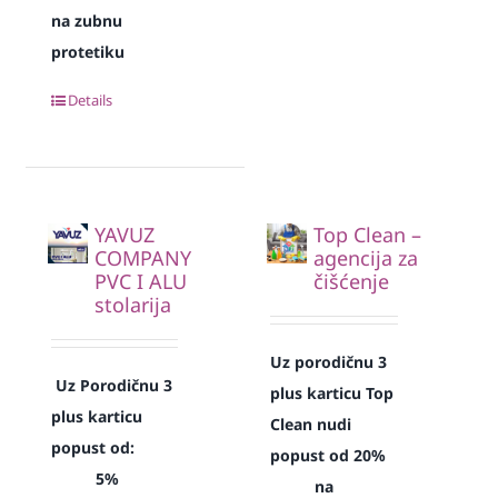
na zubnu
protetiku
Details
YAVUZ
Top Clean –
COMPANY
agencija za
PVC I ALU
čišćenje
stolarija
Uz porodičnu 3
Uz Porodičnu 3
plus karticu Top
plus karticu
Clean nudi
popust od:
popust od 20%
5%
na