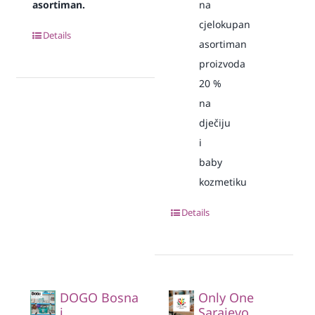
asortiman.
na
cjelokupan
Details
asortiman
proizvoda
20
%
na
dječiju
i
baby
kozmetiku
Details
DOGO Bosna
Only One
i
Sarajevo