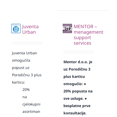
Juventa
MENTOR –
Urban
menagement
support
services
Juventa Urban
omogućila
Mentor d.o.o. je
popust uz
uz Porodičnu 3
Porodičnu 3 plus
plus karticu
karticu:
omogućio:
●
20%
20% popusta na
na
sve usluge.
●
cjelokupni
besplatne prve
asortiman
konsultacije.