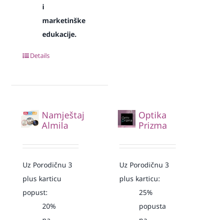
i
marketinške
edukacije.
Details
Namještaj
Optika
Almila
Prizma
Uz Porodičnu 3
Uz Porodičnu 3
plus karticu
plus karticu:
popust:
25%
20%
popusta
na
na