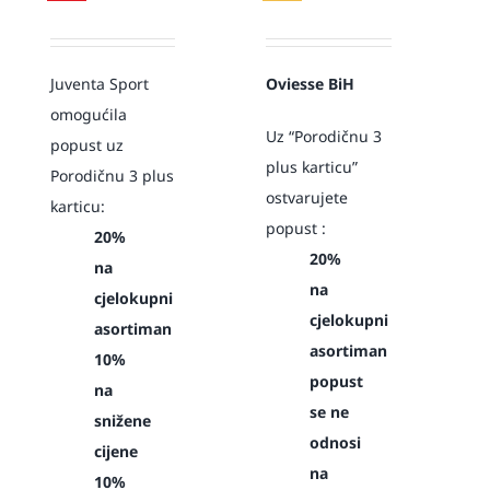
Juventa Sport
Oviesse BiH
omogućila
Uz “Porodičnu 3
popust uz
plus karticu”
Porodičnu 3 plus
ostvarujete
karticu:
popust :
20%
20%
na
na
cjelokupni
cjelokupni
asortiman
asortiman
10%
popust
na
se ne
snižene
odnosi
cijene
na
10%