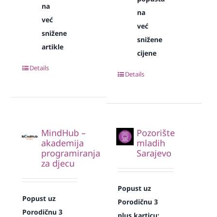
na
na
već
već
snižene
snižene
artikle
cijene
Details
Details
MindHub –
Pozorište
akademija
mladih
programiranja
Sarajevo
za djecu
Popust uz
Popust uz
Porodičnu 3
Porodičnu 3
plus karticu: