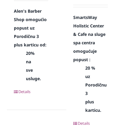
Alen's Barber
SmartsWay
Shop omogućio
Holistic Center
popust uz
& Cafe na sluge
Porodičnu 3
spa centra
plus karticu od:
omogućuje
20%
popust :
na
20 %
sve
uz
usluge.
Porodičnu
Details
3
plus
karticu.
Details