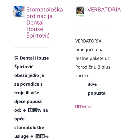
Stomatološka
VERBATORIA
ordinacija
Dental
House
Špirtović
VERBATORIA
omogućila na
🦷 Dental House
testne pakete uz
Špirtović
Porodičnu 3 plus
obezbijedio je
karticu:
za porodice s
30%
troje ili više
popusta
djece popust
Details
od:
🔹 2️⃣0️⃣% na
opće
stomatološke
usluge
🔹 2️⃣0️⃣%