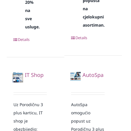
popusta
20%
na
na
cjelokupni
sve
asortiman.
usluge.
Details
Details
IT Shop
AutoSpa
Uz Porodičnu 3
AutoSpa
plus karticu, IT
omogućio
shop je
popust uz
obezbijedio:
Porodičnu 3 plus