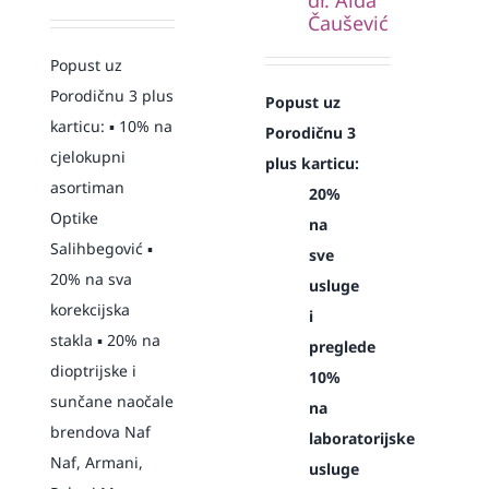
Čaušević
Popust uz
Porodičnu 3 plus
Popust uz
karticu: ▪️ 10% na
Porodičnu 3
cjelokupni
plus karticu:
asortiman
20%
Optike
na
Salihbegović ▪️
sve
20% na sva
usluge
korekcijska
i
stakla ▪️ 20% na
preglede
dioptrijske i
10%
sunčane naočale
na
brendova Naf
laboratorijske
Naf, Armani,
usluge