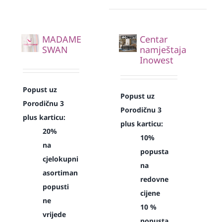
MADAME
Centar
SWAN
namještaja
Inowest
Popust uz
Popust uz
Porodičnu 3
Porodičnu 3
plus karticu:
plus karticu:
20%
10%
na
popusta
cjelokupni
na
asortiman
redovne
popusti
cijene
ne
10 %
vrijede
popusta