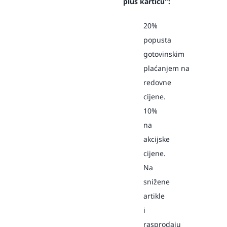
plus karticu":
20%
popusta
gotovinskim
plaćanjem
na
redovne
cijene.
10%
na
akcijske
cijene.
Na
snižene
artikle
i
rasprodaju