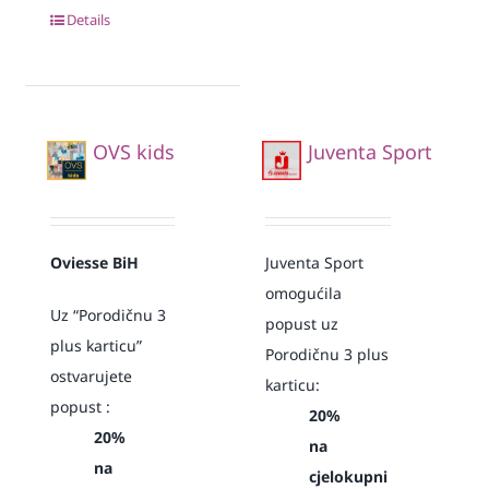
Details
OVS kids
Juventa Sport
Oviesse BiH
Juventa Sport
omogućila
Uz “Porodičnu 3
popust uz
plus karticu”
Porodičnu 3 plus
ostvarujete
karticu:
popust :
20%
20%
na
na
cjelokupni