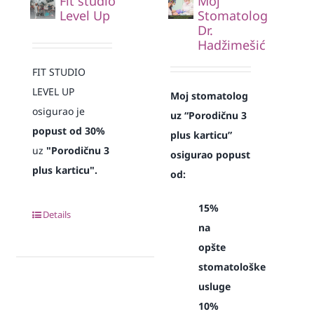
Fit studio
Moj
Level Up
Stomatolog
Dr.
Hadžimešić
FIT STUDIO
LEVEL UP
Moj stomatolog
osigurao je
uz “Porodičnu 3
popust od 30%
plus karticu”
uz
"Porodičnu 3
osigurao popust
plus karticu".
od:
15%
Details
na
opšte
stomatološke
usluge
10%