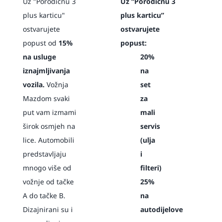
Uz "Porodičnu 3
Uz “Porodičnu 3
plus karticu"
plus karticu”
ostvarujete
ostvarujete
popust od
15%
popust:
na usluge
20%
iznajmljivanja
na
vozila.
Vožnja
set
Mazdom svaki
za
put vam izmami
mali
širok osmjeh na
servis
lice. Automobili
(ulja
predstavljaju
i
mnogo više od
filteri)
vožnje od tačke
25%
A do tačke B.
na
Dizajnirani su i
autodijelove