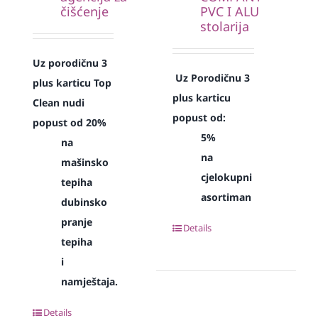
čišćenje
PVC I ALU
stolarija
Uz porodičnu 3
Uz Porodičnu 3
plus karticu Top
plus karticu
Clean nudi
popust od:
popust od 20%
5%
na
na
mašinsko
cjelokupni
tepiha
asortiman
dubinsko
pranje
Details
tepiha
i
namještaja.
Details