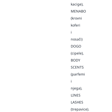
kacige),
MENABO
(krovni
koferi
i
nosači)
DOGO
(cipele),
BODY
SCENTS
(parfemi
i
njega),
LINES
LASHES
(trepavice).