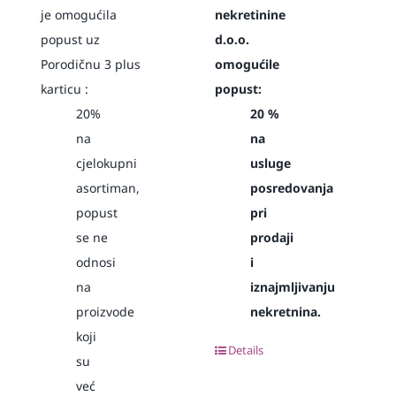
je omogućila
nekretinine
popust uz
d.o.o.
Porodičnu 3 plus
omogućile
karticu :
popust:
20%
20 %
na
na
cjelokupni
usluge
asortiman,
posredovanja
popust
pri
se ne
prodaji
odnosi
i
na
iznajmljivanju
proizvode
nekretnina.
koji
Details
su
već