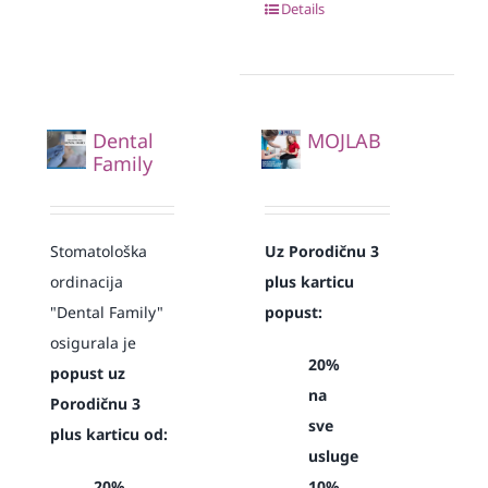
Details
Dental
MOJLAB
Family
Stomatološka
Uz Porodičnu 3
ordinacija
plus karticu
"Dental Family"
popust:
osigurala je
20%
popust uz
na
Porodičnu 3
sve
plus karticu od:
usluge
20%
10%