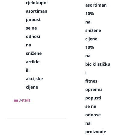
cjelokupni
asortiman
asortiman
10%
popust
na
se ne
snižene
odnosi
cijene
na
10%
snižene
na
artikle
biciklističku
ili
i
akcijske
fitnes
cijene
opremu
popusti
Details
se ne
odnose
na
proizvode