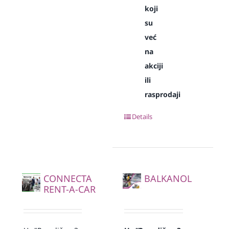
koji
su
već
na
akciji
ili
rasprodaji
Details
CONNECTA
BALKANOL
RENT-A-CAR