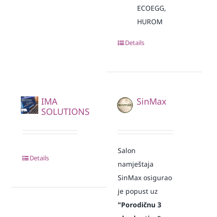
ECOEGG,
HUROM
Details
IMA
SinMax
SOLUTIONS
Salon
Details
namještaja
SinMax osigurao
je popust
uz
"Porodičnu 3