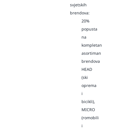
svjetskih
brendova:
20%
popusta
na
kompletan
asortiman
brendova
HEAD
(ski
oprema
i
bicikli),
MICRO
(romobili
i