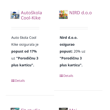
Autoškola
NIRD d.o.o
Cool-Kike
Auto škola Cool
Nird d.o.o.
Kike osigurala je
osigurao
popust od 17%
popust:
20% uz
uz
"Porodičnu 3
"Porodičnu 3
plus karticu".
plus karticu".
Details
Details