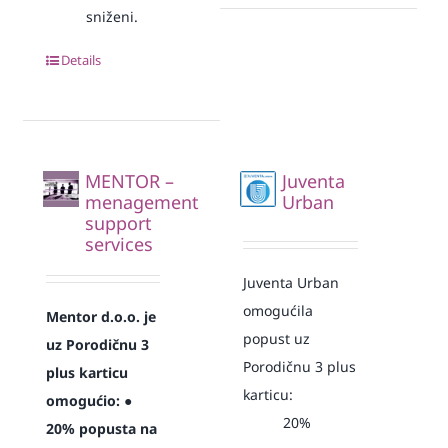
sniženi.
Details
MENTOR –
Juventa
menagement
Urban
support
services
Juventa Urban
omogućila
Mentor d.o.o. je
popust uz
uz Porodičnu 3
Porodičnu 3 plus
plus karticu
karticu:
omogućio:
●
20%
20% popusta na