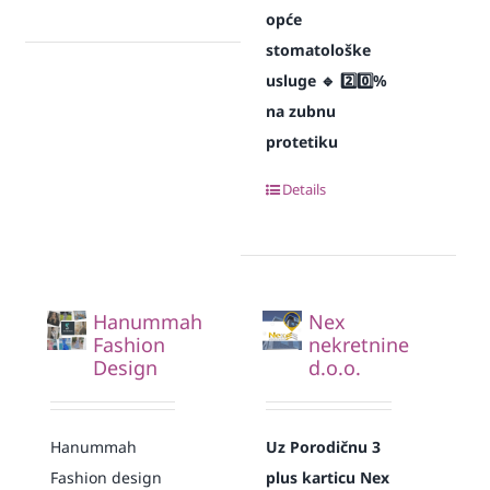
opće
stomatološke
usluge
🔹 2️⃣0️⃣%
na zubnu
protetiku
Details
Hanummah
Nex
Fashion
nekretnine
Design
d.o.o.
Hanummah
Uz Porodičnu 3
Fashion design
plus karticu Nex