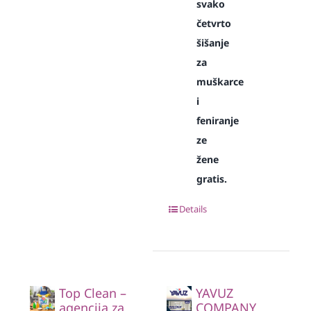
svako
četvrto
šišanje
za
muškarce
i
feniranje
ze
žene
gratis.
Details
Top Clean –
YAVUZ
agencija za
COMPANY