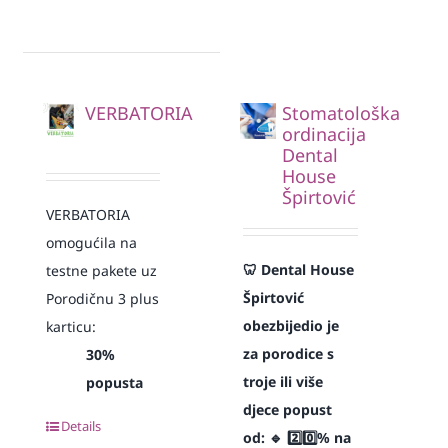
VERBATORIA
Stomatološka
ordinacija
Dental
House
Špirtović
VERBATORIA
omogućila na
🦷 Dental House
testne pakete uz
Špirtović
Porodičnu 3 plus
obezbijedio je
karticu:
za porodice s
30%
troje ili više
popusta
djece popust
Details
od:
🔹 2️⃣0️⃣% na