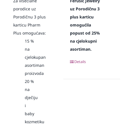
Za višečlane
Ferušić Jewelry
porodice uz
uz Porodičnu 3
Porodičnu 3 plus
plus karticu
karticu Pharm
omogućila
Plus omogućava:
popust od 25%
15
%
na cjelokupni
na
asortiman.
cjelokupan
Details
asortiman
proizvoda
20
%
na
dječiju
i
baby
kozmetiku