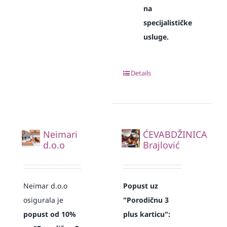
na
specijalističke
usluge.
Details
Neimari
ĆEVABDŽINICA
d.o.o
Brajlović
Neimar d.o.o
Popust uz
osigurala je
"Porodičnu 3
popust od 10%
plus karticu":