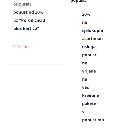
popust:
osigurala
popust od 30%
20%
uz
"Porodičnu 3
na
plus karticu"
cjelokupni
asortiman
usluga
Details
popusti
ne
vrijede
na
već
kreirane
pakete
s
popustima