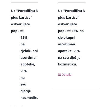
Uz "Porodičnu 3
Uz "Porodičnu 3
plus karticu"
plus karticu"
ostvarujete
ostvarujete
popust:
popust: 15% na
15%
cjelokupni
na
asortiman
cjelokupni
apoteke, 20%
asortiman
na svu dječiju
apoteke,
kozmetiku.
20%
Details
na
svu
dječiju
kozmetiku.