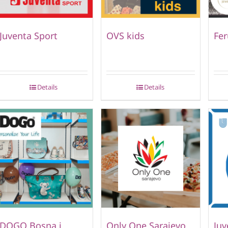
Juventa Sport
OVS kids
Fer
Details
Details
DOGO Bosna i
Only One Sarajevo
Juv