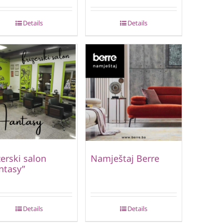
Details
Details
zerski salon
Namještaj Berre
ntasy”
Details
Details