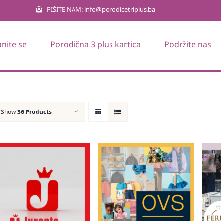
PIŠITE NAM: info@porodicetriplus.ba
anite se
Porodična 3 plus kartica
Podržite nas
Show
36 Products