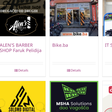
ALEN'S BARBER
Bike.ba
IT 
SHOP Faruk Pelidija
Details
Details