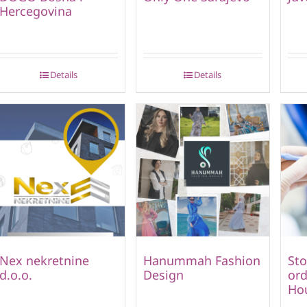
Hercegovina
Details
Details
Nex nekretnine
Hanummah Fashion
St
d.o.o.
Design
ord
Hou