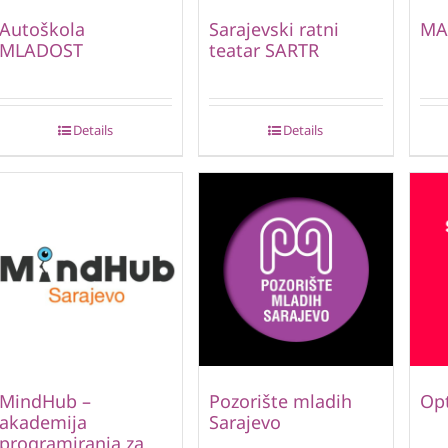
Autoškola
Sarajevski ratni
MA
MLADOST
teatar SARTR
Details
Details
MindHub –
Pozorište mladih
Opt
akademija
Sarajevo
programiranja za