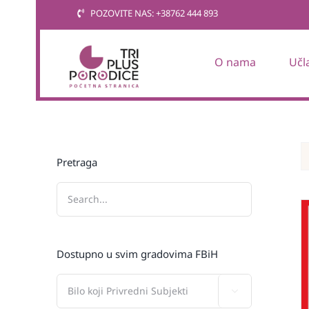
Skip
POZOVITE NAS: +38762 444 893
to
content
O nama
Učl
Pretraga
Dostupno u svim gradovima FBiH
