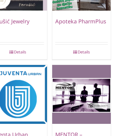
ušić Jewelry
Apoteka PharmPlus
Details
Details
enta Urban
MENTOR –