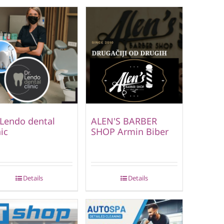
 Lendo dental
ALEN'S BARBER
nic
SHOP Armin Biber
Details
Details