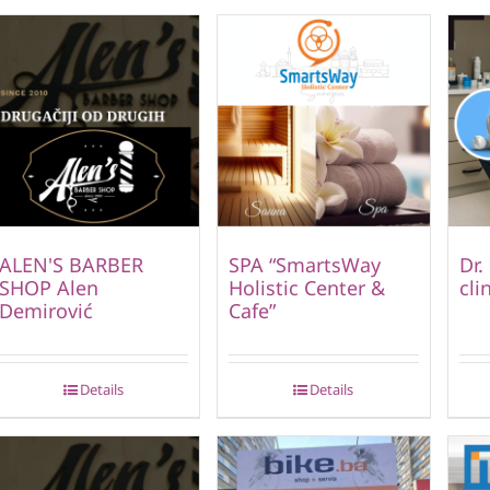
ALEN'S BARBER
SPA “SmartsWay
Dr.
SHOP Alen
Holistic Center &
cli
Demirović
Cafe”
Details
Details