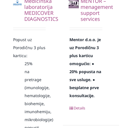
Medicinska
MENTOR –
laboratorija
menagement
MEDICOVER
support
DIAGNOSTICS
services
Popust uz
Mentor d.o.o. je
Porodičnu 3 plus
uz Porodičnu 3
karticu:
plus karticu
25%
omogućio:
●
na
20% popusta na
pretrage
sve usluge.
●
(imunologije,
besplatne prve
hematologije,
konsultacije.
biohemije,
Details
imunohemiju,
mikrobiologije)
popusti