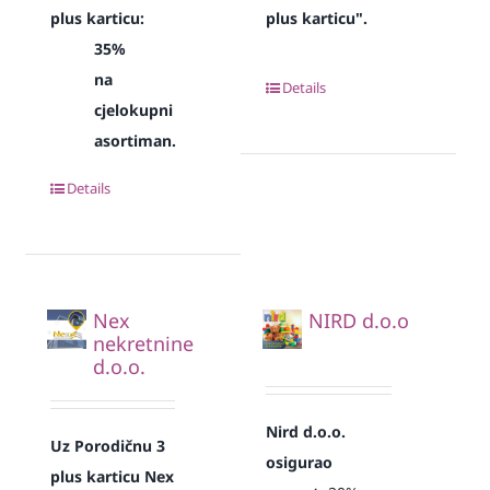
plus karticu:
plus karticu".
35%
na
Details
cjelokupni
asortiman.
Details
Nex
NIRD d.o.o
nekretnine
d.o.o.
Nird d.o.o.
Uz Porodičnu 3
osigurao
plus karticu Nex