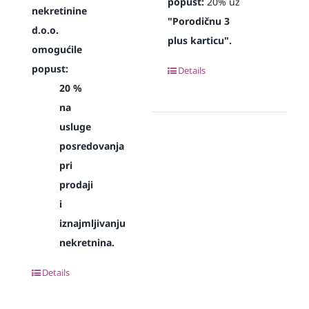
popust:
20% uz
nekretinine
"Porodičnu 3
d.o.o.
plus karticu".
omogućile
popust:
Details
20 %
na
usluge
posredovanja
pri
prodaji
i
iznajmljivanju
nekretnina.
Details