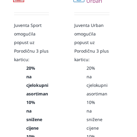
Urban
Juventa Sport
Juventa Urban
omogućila
omogućila
popust uz
popust uz
Porodičnu 3 plus
Porodičnu 3 plus
karticu:
karticu:
20%
20%
na
na
cjelokupni
cjelokupni
asortiman
asortiman
10%
10%
na
na
snižene
snižene
cijene
cijene
10%
10%