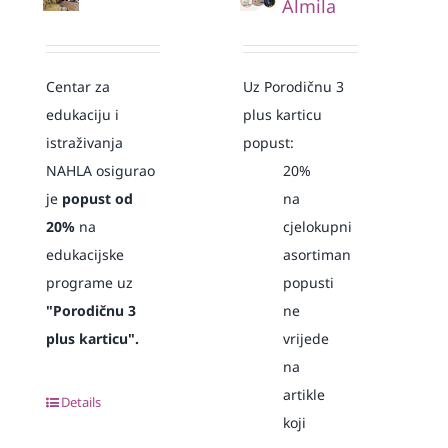
Almila
Centar za
Uz Porodičnu 3
edukaciju i
plus karticu
istraživanja
popust:
NAHLA osigurao
20%
je
popust od
na
20%
na
cjelokupni
edukacijske
asortiman
programe uz
popusti
"Porodičnu 3
ne
plus karticu".
vrijede
na
artikle
Details
koji