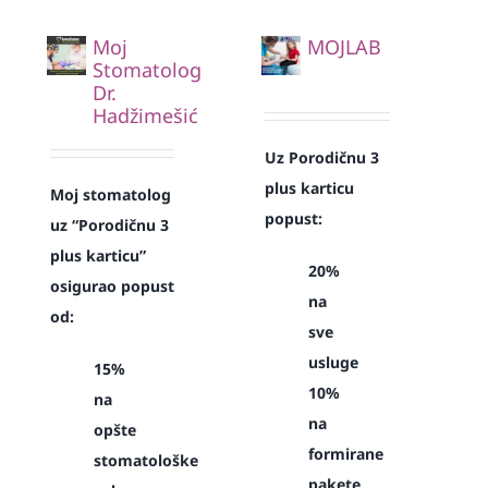
Moj
MOJLAB
Stomatolog
Dr.
Hadžimešić
Uz Porodičnu 3
plus karticu
Moj stomatolog
popust:
uz “Porodičnu 3
plus karticu”
20%
osigurao popust
na
od:
sve
usluge
15%
10%
na
na
opšte
formirane
stomatološke
pakete