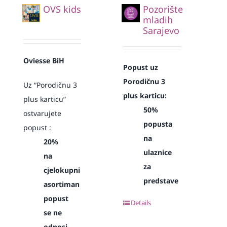
OVS kids
Pozorište
mladih
Sarajevo
Oviesse BiH
Popust uz
Porodičnu 3
Uz “Porodičnu 3
plus karticu:
plus karticu”
50%
ostvarujete
popusta
popust :
na
20%
ulaznice
na
za
cjelokupni
predstave
asortiman
popust
Details
se ne
odnosi