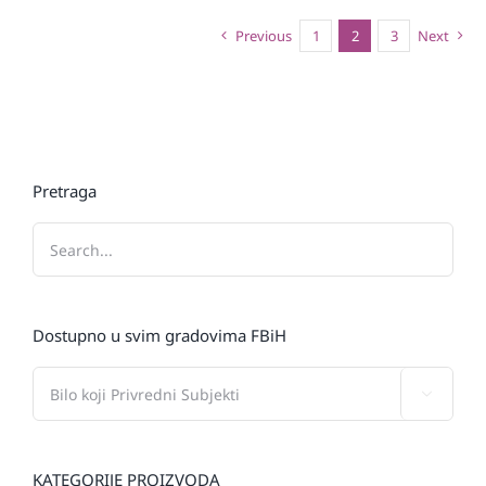
Previous
1
2
3
Next
Pretraga
Dostupno u svim gradovima FBiH

KATEGORIJE PROIZVODA