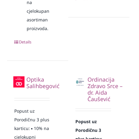
na
cjelokupan
asortiman
proizvoda.
Details
Optika
Ordinacija
Salihbegović
Zdravo Srce –
dr. Aida
Čaušević
Popust uz
Porodičnu 3 plus
Popust uz
karticu: ▪️ 10% na
Porodičnu 3
cjelokupni
plus karticu: