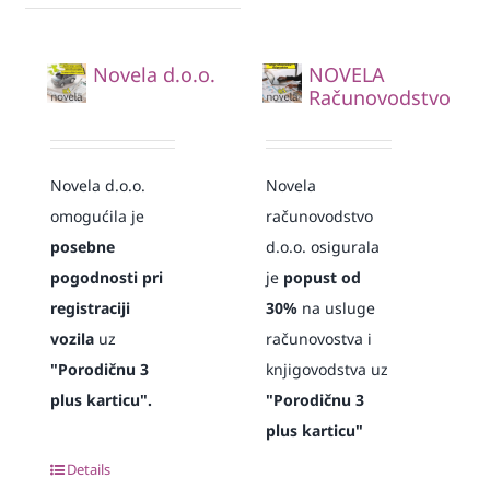
Novela d.o.o.
NOVELA
Računovodstvo
Novela d.o.o.
Novela
omogućila je
računovodstvo
posebne
d.o.o. osigurala
pogodnosti pri
je
popust od
registraciji
30%
na usluge
vozila
uz
računovostva i
"Porodičnu 3
knjigovodstva uz
plus karticu".
"Porodičnu 3
plus karticu"
Details