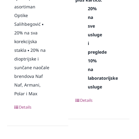
asortiman
20%
Optike
na
Salihbegović ▪️
sve
20% na sva
usluge
korekcijska
i
stakla ▪️ 20% na
preglede
dioptrijske i
10%
sunčane naočale
na
brendova Naf
laboratorijske
Naf, Armani,
usluge
Polar i Max
Details
Details