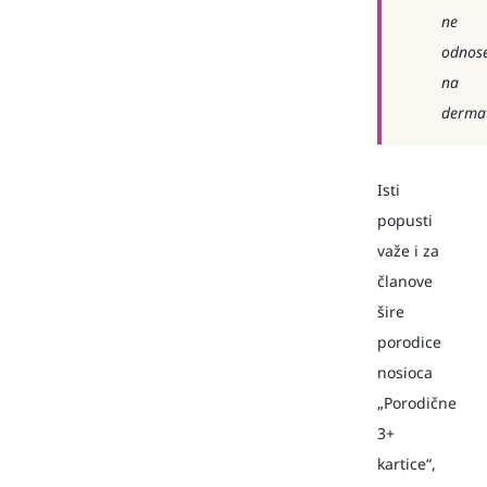
ne
odnos
na
dermat
Isti
popusti
važe i za
članove
šire
porodice
nosioca
„Porodične
3+
kartice“,