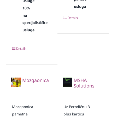
usluge
usluga
10%
na
Details
specijalističke
usluge.
Details
Mozgaonica
MSHA
Solutions
Mozgaonica –
Uz Porodičnu 3
pametna
plus karticu