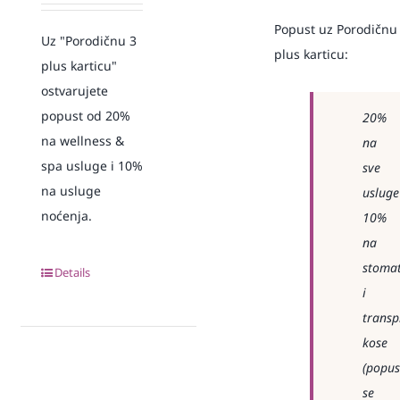
Popust uz Porodičnu
Uz "Porodičnu 3
plus karticu:
plus karticu"
ostvarujete
popust od 20%
20%
na wellness &
na
spa usluge i 10%
sve
na usluge
usluge
noćenja.
10%
na
stomat
Details
i
transp
kose
(popus
se