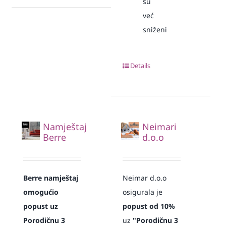
su
već
sniženi
Details
Namještaj
Neimari
Berre
d.o.o
Berre namještaj
Neimar d.o.o
omogućio
osigurala je
popust uz
popust od 10%
Porodičnu 3
uz
"Porodičnu 3