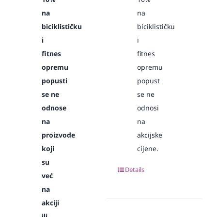
na
na
biciklističku
biciklističku
i
i
fitnes
fitnes
opremu
opremu
popusti
popust
se ne
se ne
odnose
odnosi
na
na
proizvode
akcijske
koji
cijene.
su
Details
već
na
akciji
ili