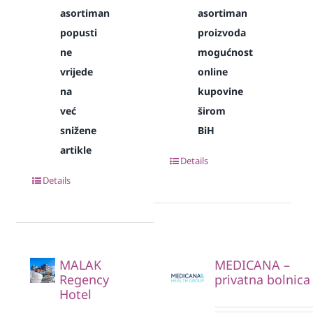
asortiman
asortiman
popusti
proizvoda
ne
mogućnost
vrijede
online
na
kupovine
već
širom
snižene
BiH
artikle
Details
Details
MALAK
MEDICANA –
Regency
privatna bolnica
Hotel