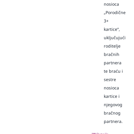
nosioca
„Porodične
3+
kartice“,
uključujući
roditelje
bračnih
partnera
te braću i
sestre
nosioca
kartice i
njegovog
bračnog
partnera.