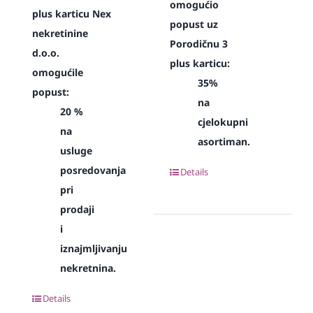
omogućio
plus karticu Nex
popust uz
nekretinine
Porodičnu 3
d.o.o.
plus karticu:
omogućile
35%
popust:
na
20 %
cjelokupni
na
asortiman.
usluge
posredovanja
Details
pri
prodaji
i
iznajmljivanju
nekretnina.
Details