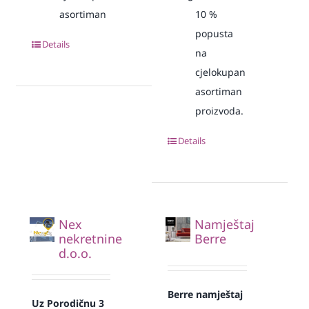
asortiman
10
%
popusta
Details
na
cjelokupan
asortiman
proizvoda.
Details
Nex
Namještaj
nekretnine
Berre
d.o.o.
Berre namještaj
Uz Porodičnu 3