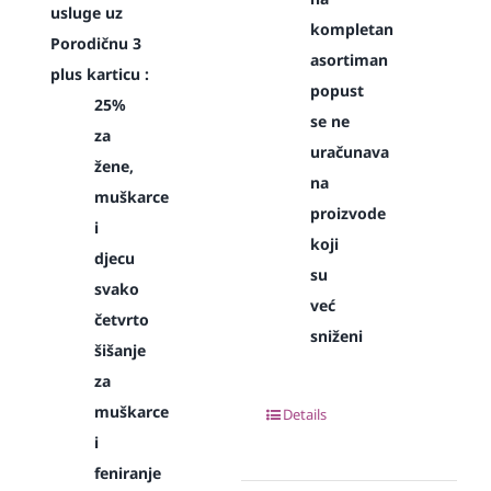
usluge uz
kompletan
Porodičnu 3
asortiman
plus karticu :
popust
25%
se ne
za
uračunava
žene,
na
muškarce
proizvode
i
koji
djecu
su
svako
već
četvrto
sniženi
šišanje
za
muškarce
Details
i
feniranje