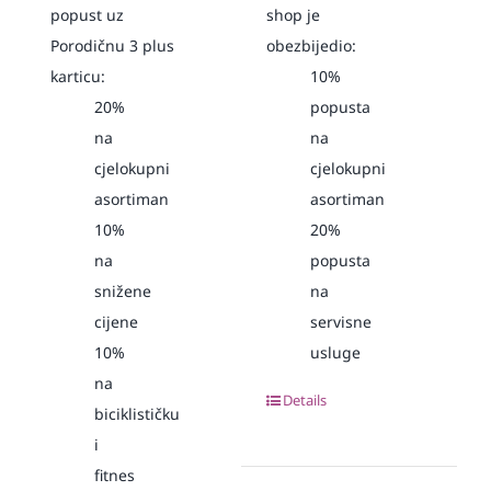
popust uz
shop je
Porodičnu 3 plus
obezbijedio:
karticu:
10%
20%
popusta
na
na
cjelokupni
cjelokupni
asortiman
asortiman
10%
20%
na
popusta
snižene
na
cijene
servisne
10%
usluge
na
Details
biciklističku
i
fitnes