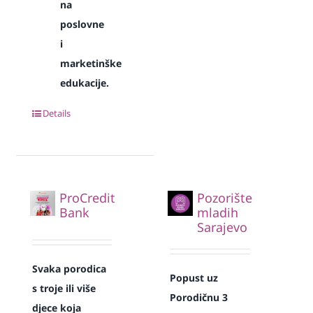
na
poslovne
i
marketinške
edukacije.
Details
ProCredit
Pozorište
Bank
mladih
Sarajevo
Svaka
porodica
Popust uz
s troje ili više
Porodičnu 3
djece koja