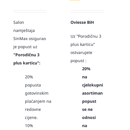
Salon
Oviesse BiH
namještaja
Uz “Porodičnu 3
SinMax osigurao
plus karticu”
je popust
uz
ostvarujete
"Porodičnu 3
popust :
plus karticu":
20%
20%
na
popusta
cjelokupni
gotovinskim
asortiman
plaćanjem
na
popust
redovne
se ne
cijene.
odnosi
10%
na