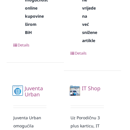
online
vrijede
kupovine
na
širom
već
BiH
snižene
artikle
Details
Details
Juventa
IT Shop
Urban
Juventa Urban
Uz Porodičnu 3
omogućila
plus karticu, IT