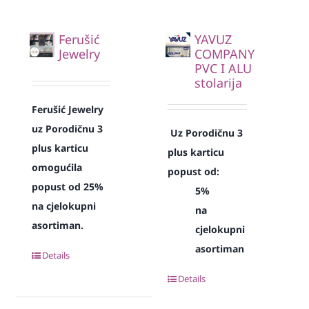
Ferušić
YAVUZ
Jewelry
COMPANY
PVC I ALU
stolarija
Ferušić Jewelry
uz Porodičnu 3
Uz Porodičnu 3
plus karticu
plus karticu
omogućila
popust od:
popust od 25%
5%
na cjelokupni
na
asortiman.
cjelokupni
asortiman
Details
Details