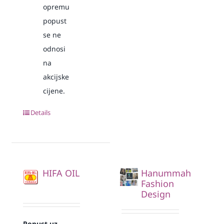
opremu
popust
se ne
odnosi
na
akcijske
cijene.
Details
HIFA OIL
Hanummah
Fashion
Design
Popust uz