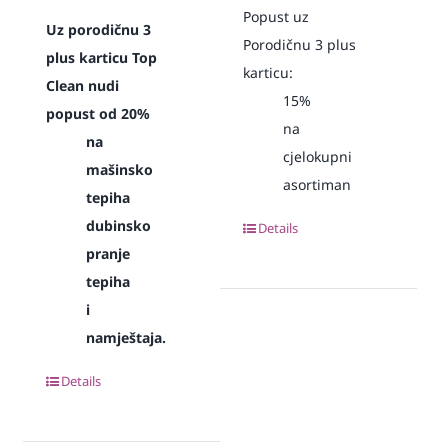
Popust uz
Uz porodičnu 3
Porodičnu 3 plus
plus karticu Top
karticu:
Clean nudi
15%
popust od 20%
na
na
cjelokupni
mašinsko
asortiman
tepiha
dubinsko
Details
pranje
tepiha
i
namještaja.
Details