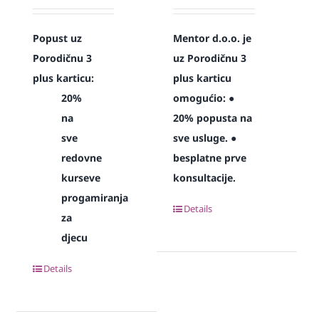
Popust uz
Mentor d.o.o. je
Porodičnu 3
uz Porodičnu 3
plus karticu:
plus karticu
20%
omogućio:
●
na
20% popusta na
sve
sve usluge.
●
redovne
besplatne prve
kurseve
konsultacije.
progamiranja
Details
za
djecu
Details