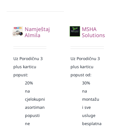
Namještaj
MSHA
Almila
Solutions
Uz Porodičnu 3
Uz Porodičnu 3
plus karticu
plus karticu
popust:
popust od:
20%
30%
na
na
cjelokupni
montažu
asortiman
i sve
popusti
usluge
ne
besplatna