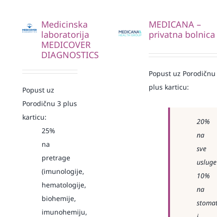
Medicinska
MEDICANA –
laboratorija
privatna bolnica
MEDICOVER
DIAGNOSTICS
Popust uz Porodičnu
plus karticu:
Popust uz
Porodičnu 3 plus
karticu:
20%
25%
na
na
sve
pretrage
usluge
(imunologije,
10%
hematologije,
na
biohemije,
stomat
imunohemiju,
i