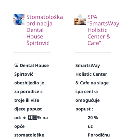
Stomatološka
SPA
ordinacija
“SmartsWay
Dental
Holistic
House
Center &
Špirtović
Cafe”
🦷 Dental House
SmartsWay
Špirtović
Holistic Center
obezbijedio je
& Cafe na sluge
za porodice s
spa centra
troje ili više
omogućuje
djece popust
popust :
od:
🔹 2️⃣0️⃣% na
20 %
opće
uz
stomatološke
Porodičnu