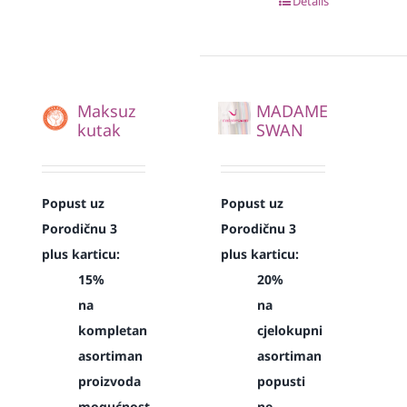
Details
Maksuz
MADAME
kutak
SWAN
Popust uz
Popust uz
Porodičnu 3
Porodičnu 3
plus karticu:
plus karticu:
15%
20%
na
na
kompletan
cjelokupni
asortiman
asortiman
proizvoda
popusti
mogućnost
ne