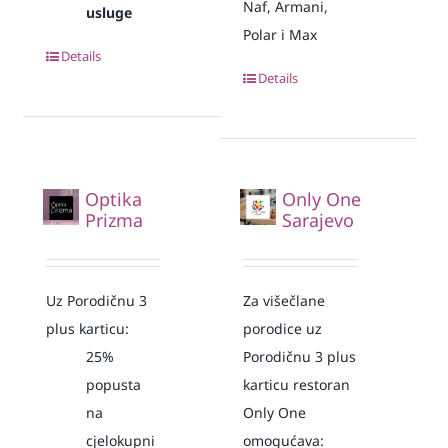
Naf, Armani,
usluge
Polar i Max
Details
Details
Optika
Only One
Prizma
Sarajevo
Uz Porodičnu 3
Za višečlane
plus karticu:
porodice uz
25%
Porodičnu 3 plus
popusta
karticu restoran
na
Only One
cjelokupni
omogućava: