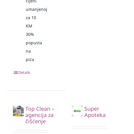
cijeni
umanjenoj
za 10
KM
30%
popusta
na
pića
Details
Top Clean –
Super
agencija za
Apoteka
čišćenje