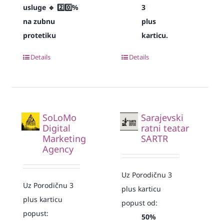
usluge
🔹 2️⃣0️⃣%
3
na zubnu
plus
protetiku
karticu.
Details
Details
SoLoMo
Sarajevski
Digital
ratni teatar
Marketing
SARTR
Agency
Uz Porodičnu 3
Uz Porodičnu 3
plus karticu
plus karticu
popust od:
popust:
50%