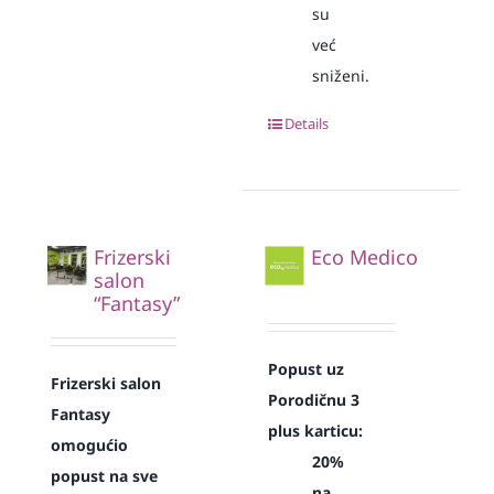
su
već
sniženi.
Details
Frizerski
Eco Medico
salon
“Fantasy”
Popust uz
Frizerski salon
Porodičnu 3
Fantasy
plus karticu:
omogućio
20%
popust na sve
na