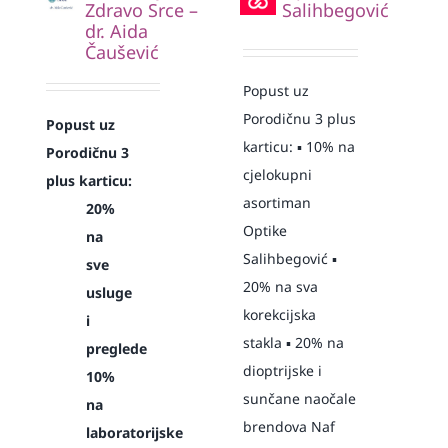
Zdravo Srce –
Salihbegović
dr. Aida
Čaušević
Popust uz
Porodičnu 3 plus
Popust uz
karticu: ▪️ 10% na
Porodičnu 3
cjelokupni
plus karticu:
asortiman
20%
Optike
na
Salihbegović ▪️
sve
20% na sva
usluge
korekcijska
i
stakla ▪️ 20% na
preglede
dioptrijske i
10%
sunčane naočale
na
brendova Naf
laboratorijske