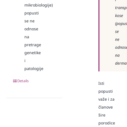
mikrobiologije)
transp
popusti
kose
se ne
(popus
odnose
se
na
ne
pretrage
odnos
genetike
na
i
dermat
patologije
Details
Isti
popusti
važe i za
članove
šire
porodice