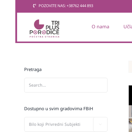
Skip
POZOVITE NAS: +38762 444 893
to
content
O nama
Učl
Pretraga
Dostupno u svim gradovima FBiH
