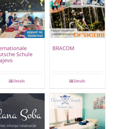
ernationale
BRACOM
tsche Schule
ajevo
Details
Details