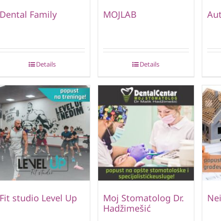
Dental Family
MOJLAB
Aut
Details
Details
Fit studio Level Up
Moj Stomatolog Dr.
Nei
Hadžimešić