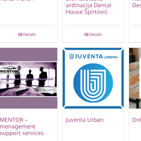
ordinacija Dental
De
House Špirtović
Details
Details
MENTOR –
Juventa Urban
Onl
menagement
support services