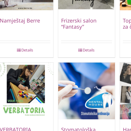
Namještaj Berre
Frizerski salon
Top
“Fantasy”
za 
Details
Details
VERBATORIA
Stomatološka
Ha