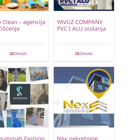
 Clean – agencija
YAVUZ COMPANY
čišćenje
PVC I ALU stolarija
Details
Details
nummah Fashion
Nex nekretnine