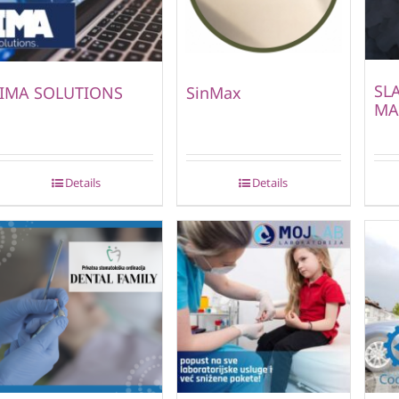
SL
IMA SOLUTIONS
SinMax
MA
Details
Details