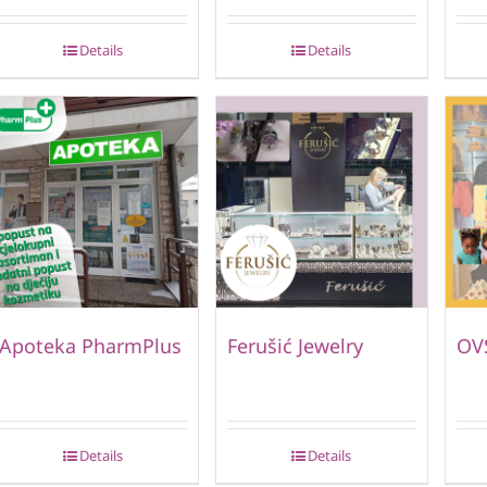
Details
Details
Apoteka PharmPlus
Ferušić Jewelry
OVS
Details
Details