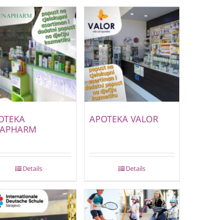
OTEKA
APOTEKA VALOR
APHARM
Details
Details