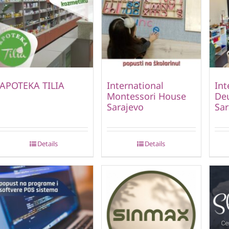
APOTEKA TILIA
International
Int
Montessori House
Deu
Sarajevo
Sar
Details
Details