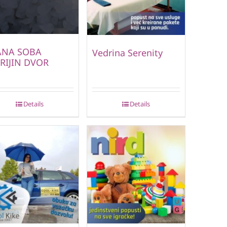
ANA SOBA
Vedrina Serenity
RIJIN DVOR
Details
Details