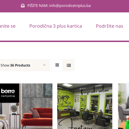
PIŠITE NAM: info@porodicetriplus.ba
anite se
Porodična 3 plus kartica
Podržite nas
Show
36 Products