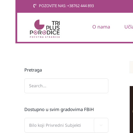
Skip
POZOVITE NAS: +38762 444 893
to
content
O nama
Učl
Pretraga
Dostupno u svim gradovima FBiH
