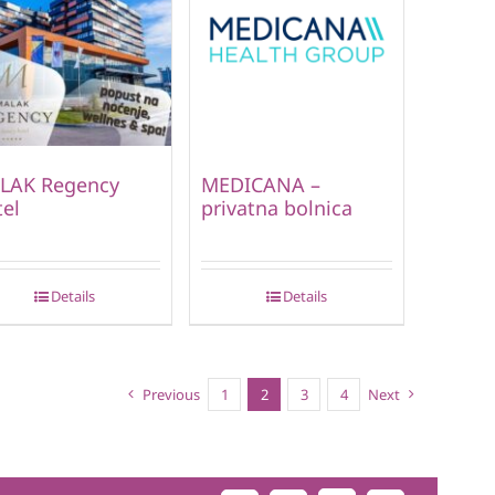
LAK Regency
MEDICANA –
el
privatna bolnica
Details
Details
Previous
1
2
3
4
Next