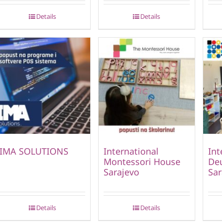
Details
Details
IMA SOLUTIONS
International
Int
Montessori House
Deu
Sarajevo
Sar
Details
Details