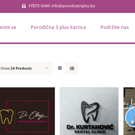
PIŠITE NAM: info@porodicetriplus.ba
anite se
Porodična 3 plus kartica
Podržite nas
Show
24 Products