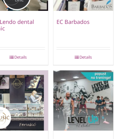
 Lendo dental
EC Barbados
nic
Details
Details