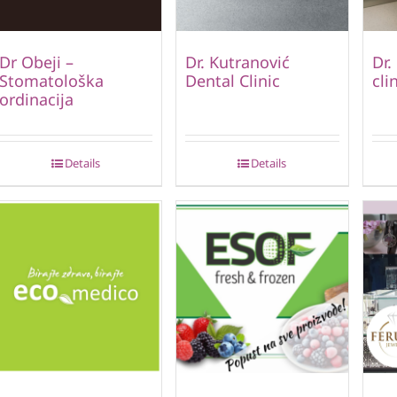
Dr Obeji –
Dr. Kutranović
Dr.
Stomatološka
Dental Clinic
cli
ordinacija
Details
Details