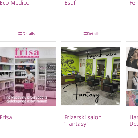
Eco Medico
Esof
Fer
Details
Details
Frisa
Frizerski salon
Ha
“Fantasy”
De