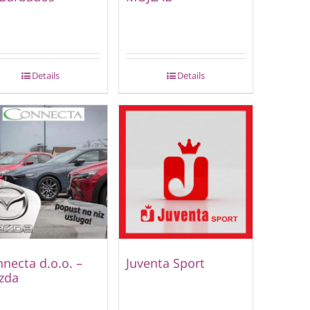
Details
Details
necta d.o.o. –
Juventa Sport
zda