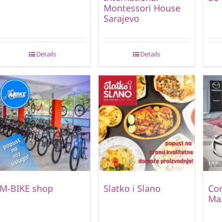
Montessori House
Sarajevo
Details
Details
M-BIKE shop
Slatko i Slano
Con
Ma