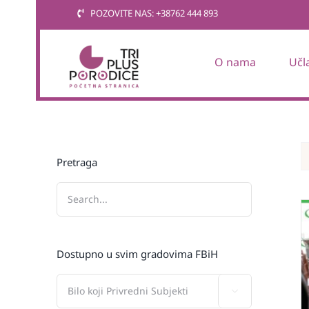
Skip
POZOVITE NAS: +38762 444 893
to
content
O nama
Učl
Pretraga
Dostupno u svim gradovima FBiH
