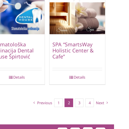
omatološka
SPA “SmartsWay
inacija Dental
Holistic Center &
se Špirtović
Cafe”
Details
Details
Previous
1
2
3
4
Next