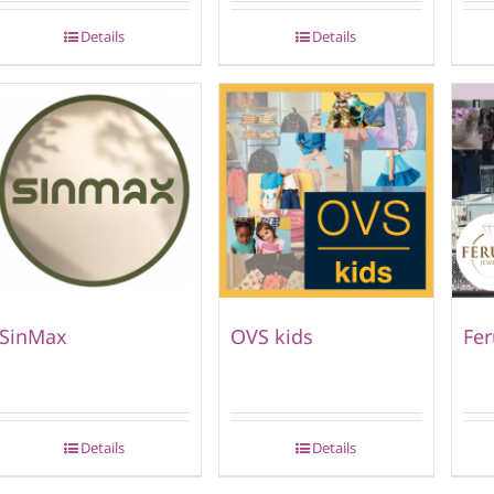
Details
Details
SinMax
OVS kids
Fer
Details
Details