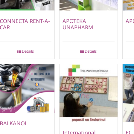
CONNECTA RENT-A-
APOTEKA
AP
CAR
UNAPHARM
Details
Details
BALKANOL
International
EC