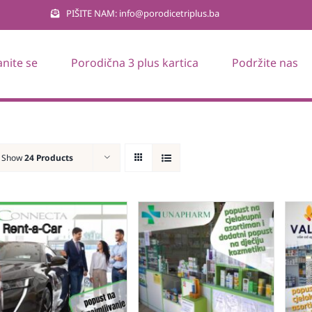
PIŠITE NAM: info@porodicetriplus.ba
anite se
Porodična 3 plus kartica
Podržite nas
Show
24 Products