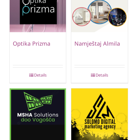
Optika Prizma
Namještaj Almila
Details
Details