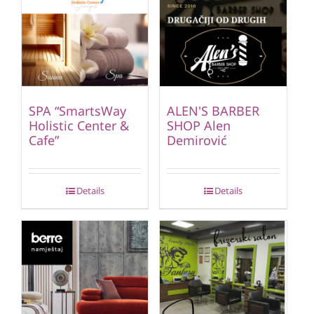
SPA “SmartsWay
ALEN'S BARBER
Holistic Center &
SHOP Alen
Cafe”
Demirović
Details
Details