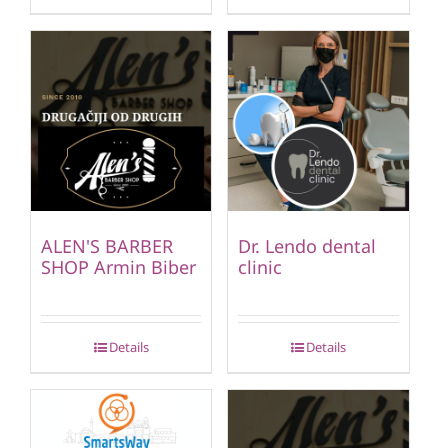
ALEN'S BARBER
Dr. Lendo dental
SHOP Armin Biber
clinic
Details
Details