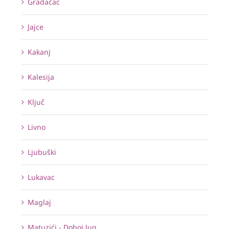
Gradačac
Jajce
Kakanj
Kalesija
Ključ
Livno
Ljubuški
Lukavac
Maglaj
Matuzići - Doboj Jug