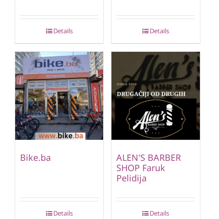
Details
Details
Bike.ba
ALEN'S BARBER
SHOP Faruk
Pelidija
Details
Details