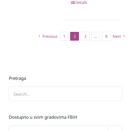
Details
Previous
1
2
3
…
8
Next
Pretraga
Dostupno u svim gradovima FBiH