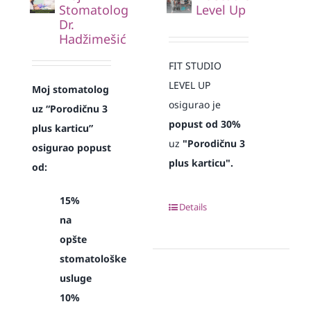
Stomatolog
Level Up
Dr.
Hadžimešić
FIT STUDIO
LEVEL UP
Moj stomatolog
osigurao je
uz “Porodičnu 3
popust od 30%
plus karticu”
uz
"Porodičnu 3
osigurao popust
plus karticu".
od:
15%
Details
na
opšte
stomatološke
usluge
10%