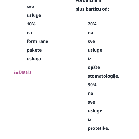
Porodičnu 3
sve
plus karticu od:
usluge
10%
20%
na
na
formirane
sve
pakete
usluge
usluga
iz
opšte
Details
stomatologije,
30%
na
sve
usluge
iz
protetike.