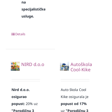
na
specijalističke
usluge.
Details
NIRD d.o.o
Autoškola
Cool-Kike
Nird d.o.o.
Auto škola Cool
osigurao
Kike osigurala je
popust:
20% uz
popust od 17%
"Porodičnu 3
uz
"Porodičnu 3