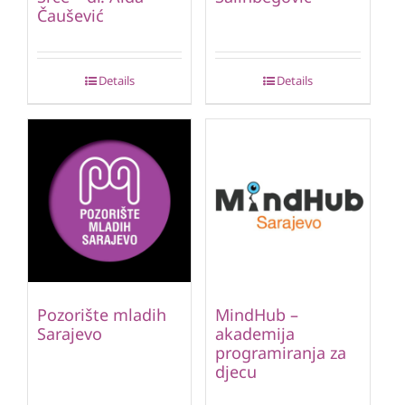
Čaušević
Details
Details
Pozorište mladih
MindHub –
Sarajevo
akademija
programiranja za
djecu