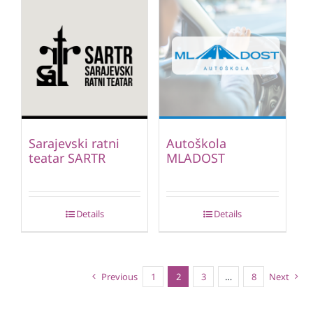
Sarajevski ratni
Autoškola
teatar SARTR
MLADOST
Details
Details
Previous
1
2
3
…
8
Next