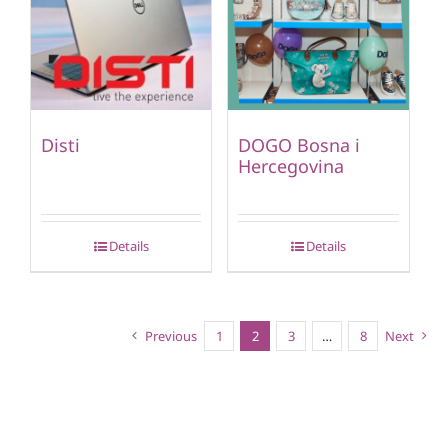
Disti
DOGO Bosna i
Hercegovina
Details
Details
Previous
1
2
3
…
8
Next