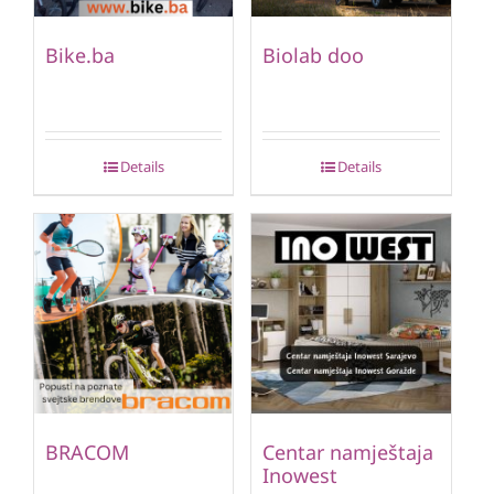
Bike.ba
Biolab doo
Details
Details
BRACOM
Centar namještaja
Inowest