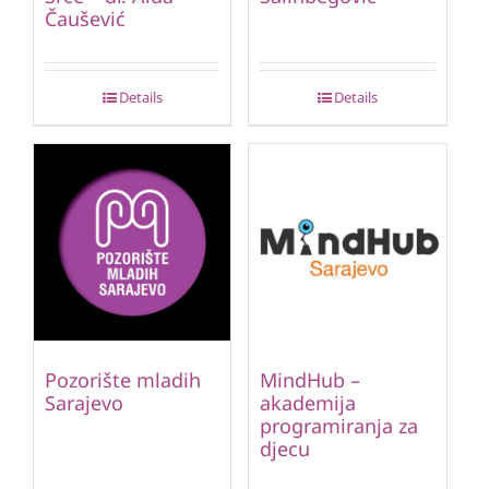
Čaušević
Details
Details
Pozorište mladih
MindHub –
Sarajevo
akademija
programiranja za
djecu