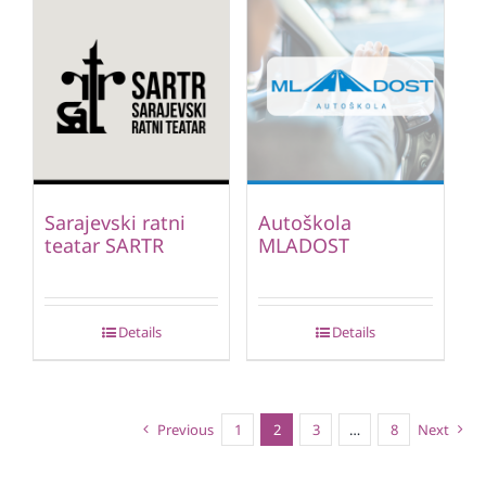
Sarajevski ratni
Autoškola
teatar SARTR
MLADOST
Details
Details
Previous
1
2
3
…
8
Next