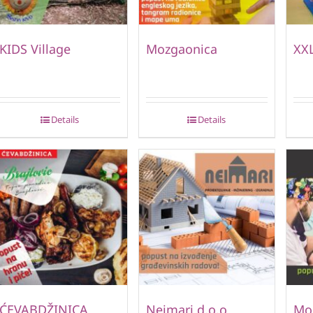
KIDS Village
Mozgaonica
XXL
Details
Details
ĆEVABDŽINICA
Neimari d.o.o
Moj