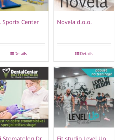
 Sports Center
Novela d.o.o.
Details
Details
 Stomatolog Dr.
Fit studio Level Up