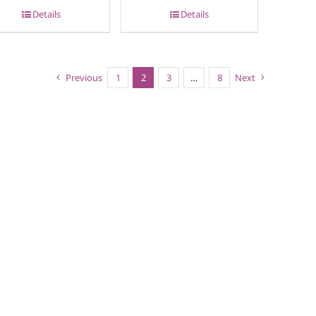
Details
Details
Previous
1
2
3
…
8
Next