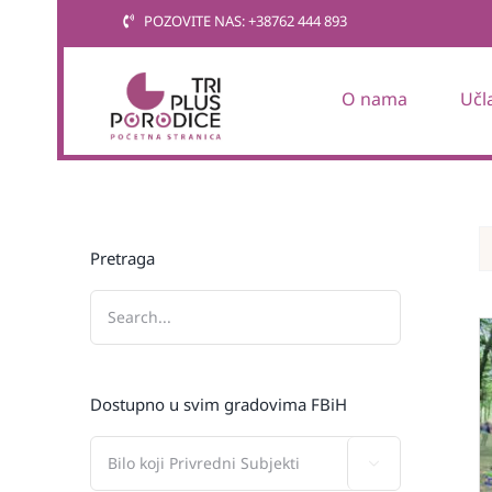
Skip
POZOVITE NAS: +38762 444 893
to
content
O nama
Učl
Pretraga
Dostupno u svim gradovima FBiH
