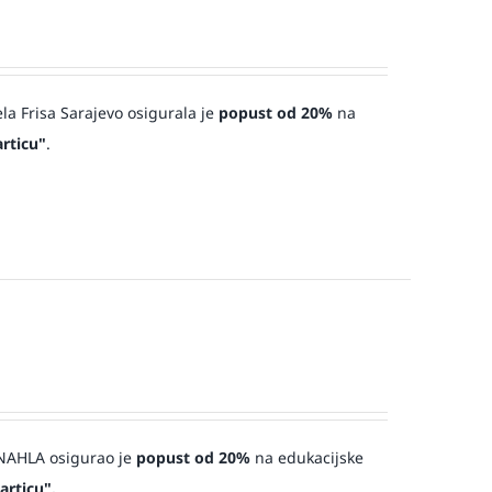
ela Frisa Sarajevo osigurala je
popust od 20%
na
rticu"
.
a NAHLA osigurao je
popust od 20%
na edukacijske
articu".