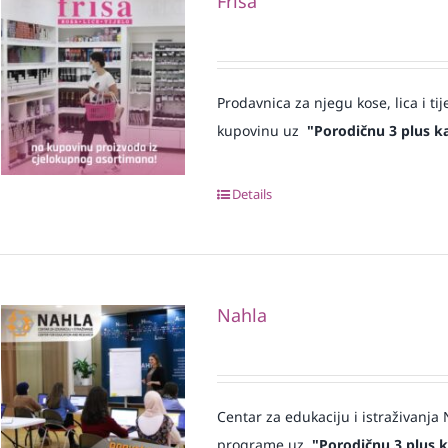
Frisa
Prodavnica za njegu kose, lica i tij
kupovinu uz
"Porodičnu 3 plus ka
Details
Nahla
Centar za edukaciju i istraživanj
programe uz
"Porodičnu 3 plus k