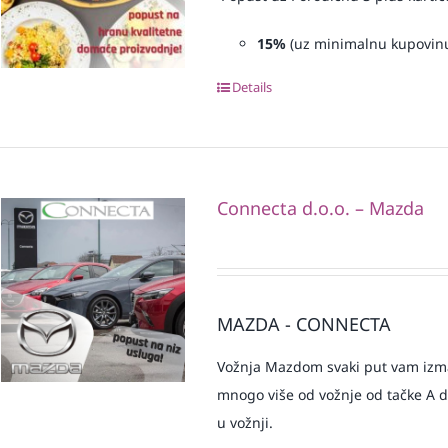
15%
(uz minimalnu kupovin
Details
Connecta d.o.o. – Mazda
MAZDA - CONNECTA
Vožnja Mazdom svaki put vam izmam
mnogo više od vožnje od tačke A do 
u vožnji.