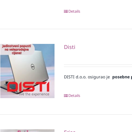
Details
Disti
DISTI d.o.o. osigurao je
posebne 
Details