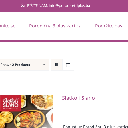
PIŠITE NAM: info@porodicetriplus.ba
anite se
Porodična 3 plus kartica
Podržite nas
Show
12 Products
Slatko i Slano
Popust uz Porodičnu 3 plus kartic