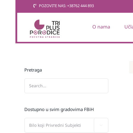
Skip
POZOVITE NAS: +38762 444 893
to
content
O nama
Učl
Pretraga
Dostupno u svim gradovima FBiH
