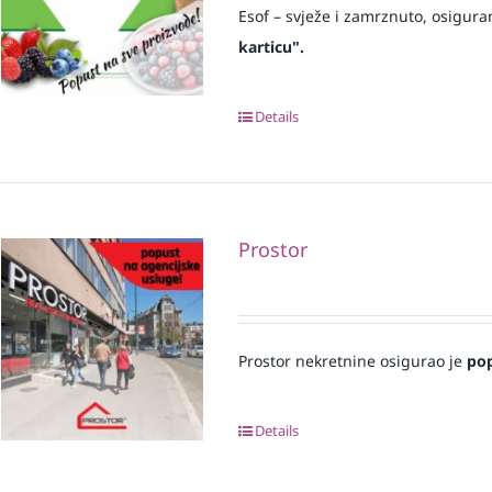
Esof – svježe i zamrznuto, osigura
karticu".
Details
Prostor
Prostor nekretnine osigurao je
po
Details