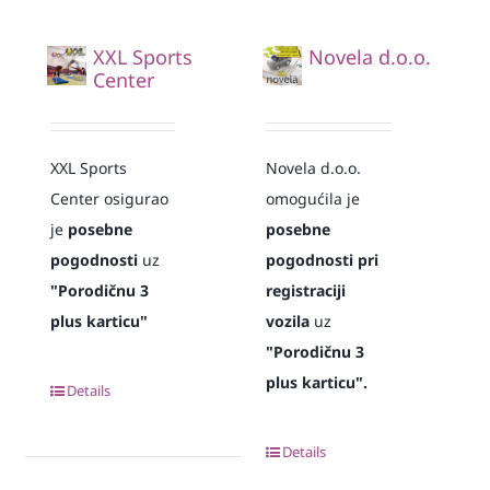
XXL Sports
Novela d.o.o.
Center
XXL Sports
Novela d.o.o.
Center osigurao
omogućila je
je
posebne
posebne
pogodnosti
uz
pogodnosti pri
"Porodičnu 3
registraciji
plus karticu"
vozila
uz
"Porodičnu 3
plus karticu".
Details
Details