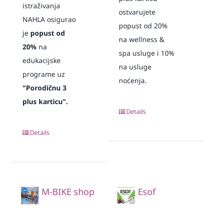
istraživanja
ostvarujete
NAHLA osigurao
popust od 20%
je
popust od
na wellness &
20%
na
spa usluge i 10%
edukacijske
na usluge
programe uz
noćenja.
"Porodičnu 3
plus karticu".
Details
Details
M-BIKE shop
Esof