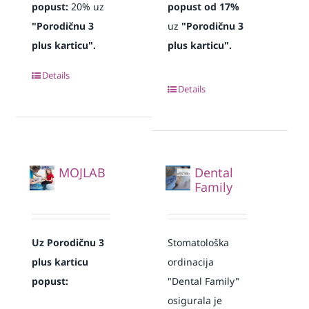
popust:
20% uz
popust od 17%
"Porodičnu 3
uz
"Porodičnu 3
plus karticu".
plus karticu".
Details
Details
MOJLAB
Dental
Family
Uz Porodičnu 3
Stomatološka
plus karticu
ordinacija
popust:
"Dental Family"
osigurala je