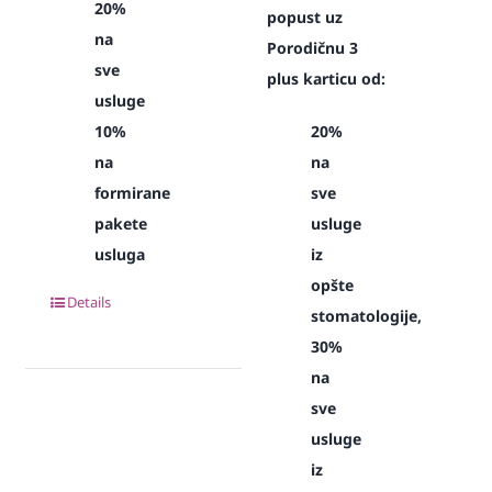
20%
popust uz
na
Porodičnu 3
sve
plus karticu od:
usluge
10%
20%
na
na
formirane
sve
pakete
usluge
usluga
iz
opšte
Details
stomatologije,
30%
na
sve
usluge
iz