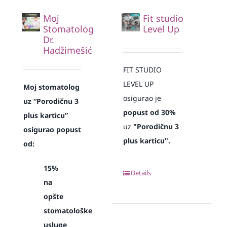
Moj
Fit studio
Stomatolog
Level Up
Dr.
Hadžimešić
FIT STUDIO
LEVEL UP
Moj stomatolog
osigurao je
uz “Porodičnu 3
popust od 30%
plus karticu”
uz
"Porodičnu 3
osigurao popust
plus karticu".
od:
15%
Details
na
opšte
stomatološke
usluge