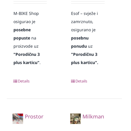
M-BIKE Shop
Esof – svježe i
osigurao je
zamrznuto,
posebne
osigurano je
popuste
na
posebnu
proizvode uz
ponudu
uz
"Porodičnu 3
"Porodičnu 3
plus karticu"
.
plus karticu".
Details
Details
Prostor
Milkman