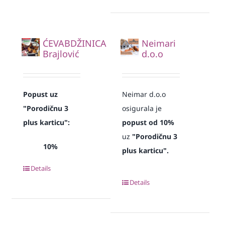
ĆEVABDŽINICA
Neimari
Brajlović
d.o.o
Popust uz
Neimar d.o.o
"Porodičnu 3
osigurala je
plus karticu":
popust od 10%
uz
"Porodičnu 3
10%
plus karticu".
Details
Details