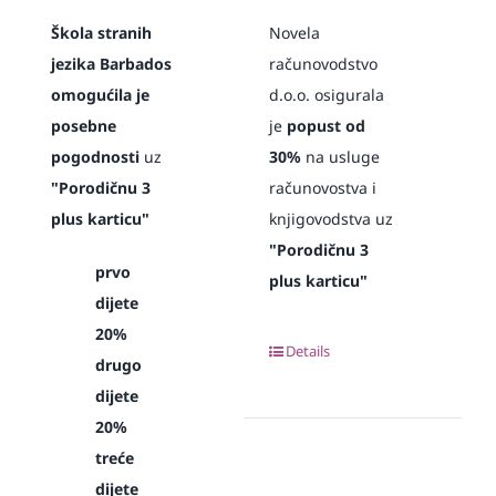
Škola stranih
Novela
jezika Barbados
računovodstvo
omogućila je
d.o.o. osigurala
posebne
je
popust od
pogodnosti
uz
30%
na usluge
"Porodičnu 3
računovostva i
plus karticu"
knjigovodstva uz
"Porodičnu 3
prvo
plus karticu"
dijete
20%
Details
drugo
dijete
20%
treće
dijete