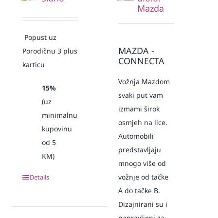
Mazda
Popust uz
MAZDA -
Porodičnu 3 plus
CONNECTA
karticu
Vožnja Mazdom
15%
svaki put vam
(uz
izmami širok
minimalnu
osmjeh na lice.
kupovinu
Automobili
od 5
predstavljaju
KM)
mnogo više od
vožnje od tačke
Details
A do tačke B.
Dizajnirani su i
napravljeni za