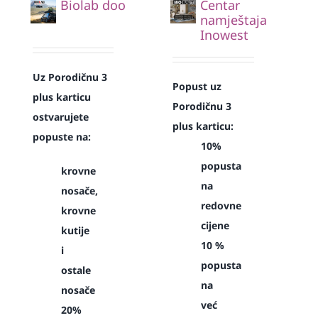
Biolab doo
Centar
namještaja
Inowest
Uz Porodičnu 3
Popust uz
plus karticu
Porodičnu 3
ostvarujete
plus karticu:
popuste na:
10%
popusta
krovne
na
nosače,
redovne
krovne
cijene
kutije
10 %
i
popusta
ostale
na
nosače
već
20%