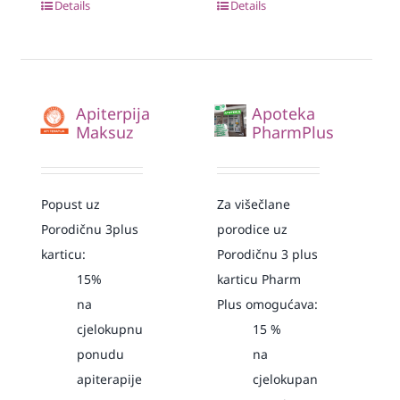
Details
Details
Apiterpija
Apoteka
Maksuz
PharmPlus
Popust uz
Za višečlane
Porodičnu 3plus
porodice uz
karticu:
Porodičnu 3 plus
15%
karticu Pharm
na
Plus omogućava:
cjelokupnu
15
%
ponudu
na
apiterapije
cjelokupan