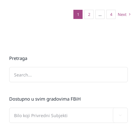
1
2
…
4
Next
Pretraga
Dostupno u svim gradovima FBiH
