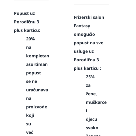
Popust uz
Frizerski salon
Porodičnu 3
Fantasy
plus karticu:
omogućio
20%
popust na sve
na
usluge uz
kompletan
Porodičnu 3
asortiman
plus karticu :
popust
25%
se ne
za
uračunava
žene,
na
muškarce
proizvode
i
koji
djecu
su
svako
već