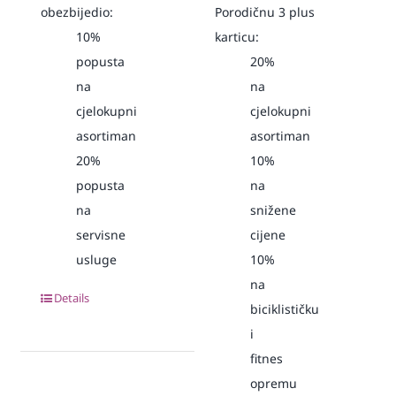
obezbijedio:
Porodičnu 3 plus
10%
karticu:
popusta
20%
na
na
cjelokupni
cjelokupni
asortiman
asortiman
20%
10%
popusta
na
na
snižene
servisne
cijene
usluge
10%
na
Details
biciklističku
i
fitnes
opremu