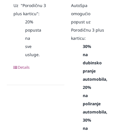
Uz "Porodičnu 3
AutoSpa
plus karticu":
omogućio
20%
popust uz
popusta
Porodičnu 3 plus
na
karticu:
sve
30%
usluge.
na
dubinsko
Details
pranje
automobila,
20%
na
poliranje
automobila,
30%
na