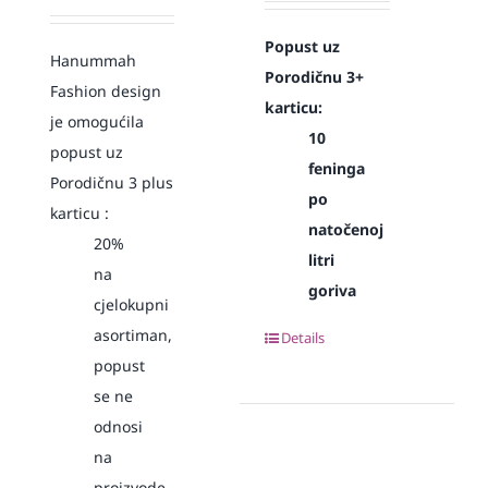
Popust uz
Hanummah
Porodičnu 3+
Fashion design
karticu:
je omogućila
10
popust uz
feninga
Porodičnu 3 plus
po
karticu :
natočenoj
20%
litri
na
goriva
cjelokupni
asortiman,
Details
popust
se ne
odnosi
na
proizvode