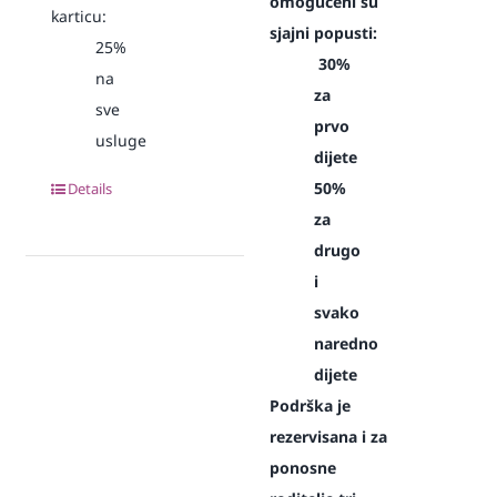
omogućeni su
karticu:
sjajni popusti:
25%
30%
na
za
sve
prvo
usluge
dijete
50%
Details
za
drugo
i
svako
naredno
dijete
Podrška je
rezervisana i za
ponosne