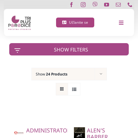
Skip
to
content
Učlanite se
Toggle
Navigat
O nama
SHOW FILTERS
Učlanite se
Show
24 Products
Porodična 3 plus kartica
Podržite nas
Vijesti
ADMINISTRATOR
ALEN'S
Kontakt
BARBER