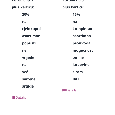
plus karticu:
plus karticu:
20%
15%
na
na
cjelokupni
kompletan
asortiman
asortiman
popusti
proizvoda
ne
mogućnost
vrijede
online
na
kupovine
već
širom
snižene
BiH
artikle
Details
Details