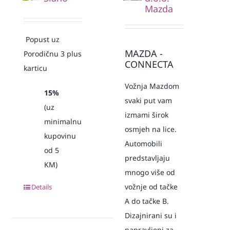
Mazda
Popust uz
MAZDA -
Porodičnu 3 plus
CONNECTA
karticu
Vožnja Mazdom
15%
svaki put vam
(uz
izmami širok
minimalnu
osmjeh na lice.
kupovinu
Automobili
od 5
predstavljaju
KM)
mnogo više od
vožnje od tačke
Details
A do tačke B.
Dizajnirani su i
napravljeni za