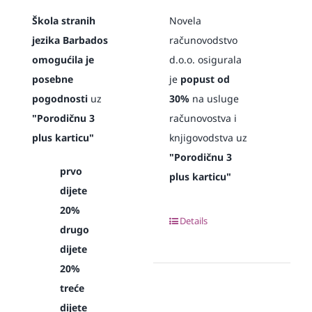
Škola stranih
Novela
jezika Barbados
računovodstvo
omogućila je
d.o.o. osigurala
posebne
je
popust od
pogodnosti
uz
30%
na usluge
"Porodičnu 3
računovostva i
plus karticu"
knjigovodstva uz
"Porodičnu 3
prvo
plus karticu"
dijete
20%
Details
drugo
dijete
20%
treće
dijete