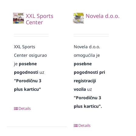
XXL Sports
Novela d.o.o.
Center
XXL Sports
Novela d.o.o.
Center osigurao
omogućila je
je
posebne
posebne
pogodnosti
uz
pogodnosti pri
"Porodičnu 3
registraciji
plus karticu"
vozila
uz
"Porodičnu 3
plus karticu".
Details
Details