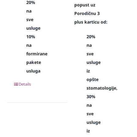
20%
popust uz
na
Porodičnu 3
sve
plus karticu od:
usluge
10%
20%
na
na
formirane
sve
pakete
usluge
usluga
iz
opšte
Details
stomatologije,
30%
na
sve
usluge
iz