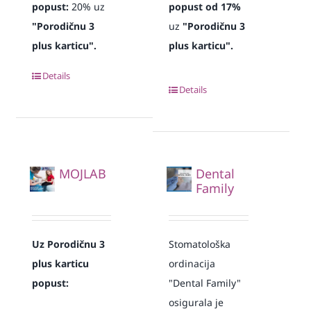
popust:
20% uz
popust od 17%
"Porodičnu 3
uz
"Porodičnu 3
plus karticu".
plus karticu".
Details
Details
MOJLAB
Dental
Family
Uz Porodičnu 3
Stomatološka
plus karticu
ordinacija
popust:
"Dental Family"
osigurala je