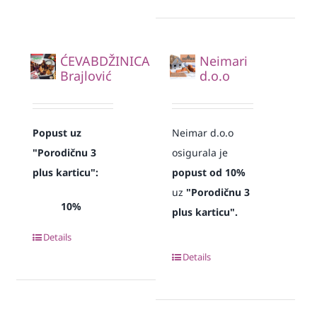
ĆEVABDŽINICA
Neimari
Brajlović
d.o.o
Popust uz
Neimar d.o.o
"Porodičnu 3
osigurala je
plus karticu":
popust od 10%
uz
"Porodičnu 3
10%
plus karticu".
Details
Details