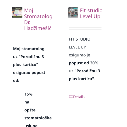
Moj
Fit studio
Stomatolog
Level Up
Dr.
Hadžimešić
FIT STUDIO
LEVEL UP
Moj stomatolog
osigurao je
uz “Porodičnu 3
popust od 30%
plus karticu”
uz
"Porodičnu 3
osigurao popust
plus karticu".
od:
15%
Details
na
opšte
stomatološke
usluge