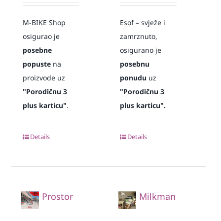
M-BIKE Shop
Esof – svježe i
osigurao je
zamrznuto,
posebne
osigurano je
popuste
na
posebnu
proizvode uz
ponudu
uz
"Porodičnu 3
"Porodičnu 3
plus karticu"
.
plus karticu".
Details
Details
Prostor
Milkman