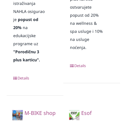
istraživanja
ostvarujete
NAHLA osigurao
popust od 20%
je
popust od
na wellness &
20%
na
spa usluge i 10%
edukacijske
na usluge
programe uz
noćenja.
"Porodičnu 3
plus karticu".
Details
Details
M-BIKE shop
Esof