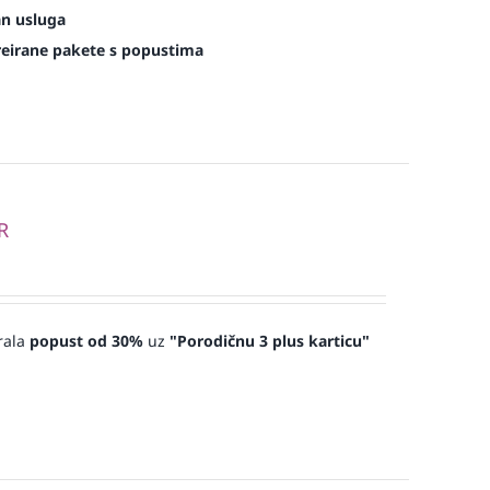
an usluga
kreirane pakete s popustima
R
rala
popust od 30%
uz
"Porodičnu 3 plus karticu"