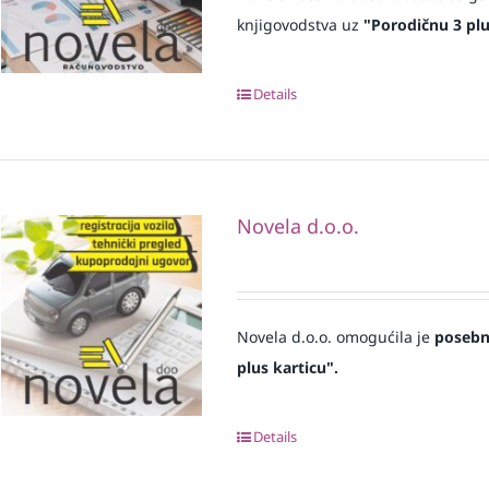
knjigovodstva uz
"Porodičnu 3 plu
Details
Novela d.o.o.
Novela d.o.o. omogućila je
posebne
plus karticu".
Details