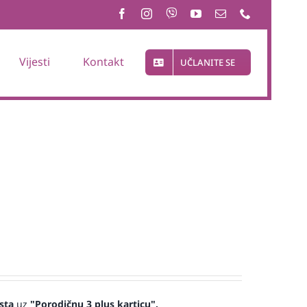
Vijesti
Kontakt
UČLANITE SE
sta
uz
"Porodičnu 3 plus karticu".