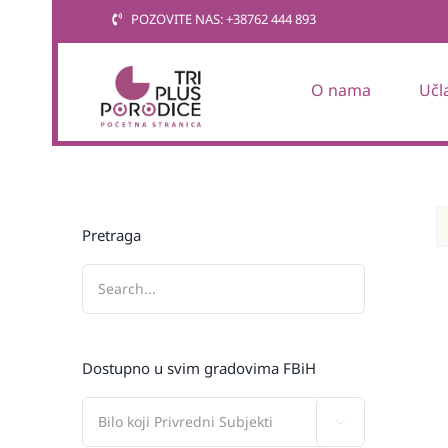
Skip
POZOVITE NAS: +38762 444 893
to
content
O nama
Učl
Pretraga
Dostupno u svim gradovima FBiH
