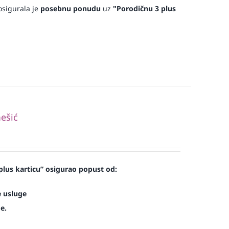
sigurala je
posebnu ponudu
uz
"Porodičnu 3 plus
ešić
lus karticu” osigurao popust od:
e usluge
e.