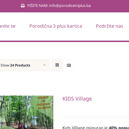
PIŠITE NAM: info@porodicetriplus.ba
anite se
Porodična 3 plus kartica
Podržite nas
Show
24 Products
KIDS Village
Kids Village osigurao je
40% popu