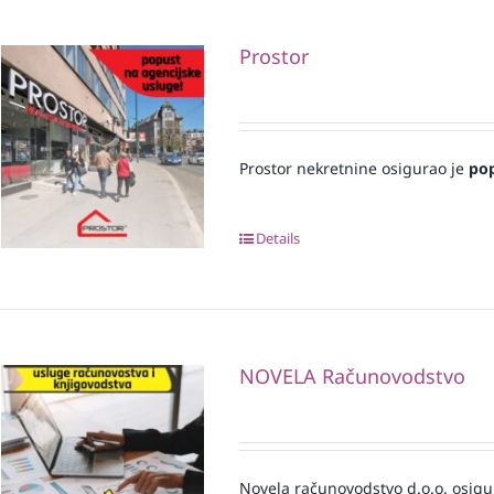
Prostor
Prostor nekretnine osigurao je
po
Details
NOVELA Računovodstvo
Novela računovodstvo d.o.o. osigu