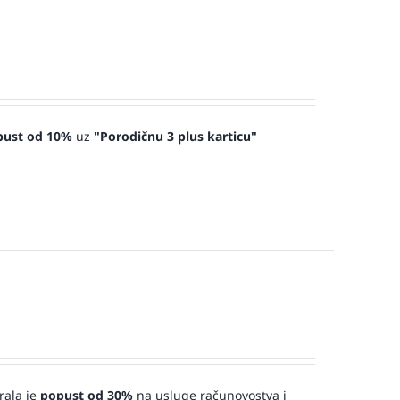
pust od 10%
uz
"Porodičnu 3 plus karticu"
rala je
popust od 30%
na usluge računovostva i