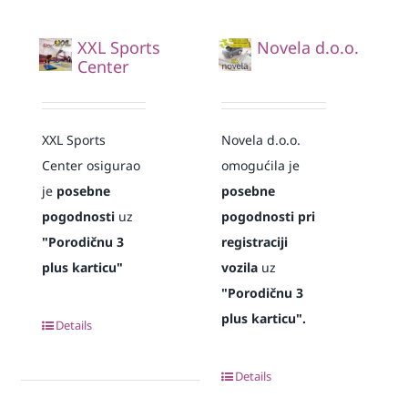
XXL Sports
Novela d.o.o.
Center
XXL Sports
Novela d.o.o.
Center osigurao
omogućila je
je
posebne
posebne
pogodnosti
uz
pogodnosti pri
"Porodičnu 3
registraciji
plus karticu"
vozila
uz
"Porodičnu 3
plus karticu".
Details
Details