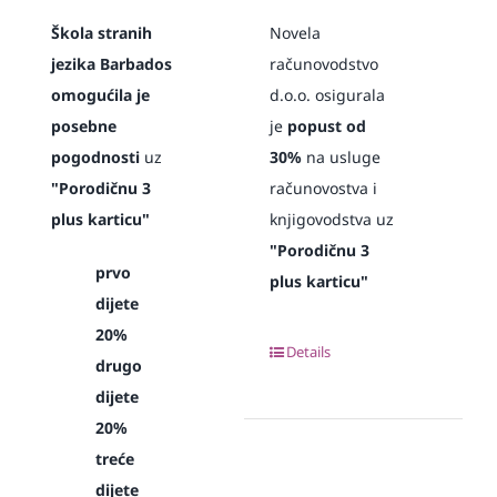
Škola stranih
Novela
jezika Barbados
računovodstvo
omogućila je
d.o.o. osigurala
posebne
je
popust od
pogodnosti
uz
30%
na usluge
"Porodičnu 3
računovostva i
plus karticu"
knjigovodstva uz
"Porodičnu 3
prvo
plus karticu"
dijete
20%
Details
drugo
dijete
20%
treće
dijete