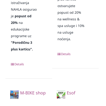
istraživanja
ostvarujete
NAHLA osigurao
popust od 20%
je
popust od
na wellness &
20%
na
spa usluge i 10%
edukacijske
na usluge
programe uz
noćenja.
"Porodičnu 3
plus karticu".
Details
Details
M-BIKE shop
Esof