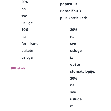
20%
popust uz
na
Porodičnu 3
sve
plus karticu od:
usluge
10%
20%
na
na
formirane
sve
pakete
usluge
usluga
iz
opšte
Details
stomatologije,
30%
na
sve
usluge
iz