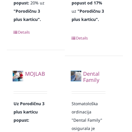
popust:
20% uz
popust od 17%
"Porodičnu 3
uz
"Porodičnu 3
plus karticu".
plus karticu".
Details
Details
MOJLAB
Dental
Family
Uz Porodičnu 3
Stomatološka
plus karticu
ordinacija
popust:
"Dental Family"
osigurala je