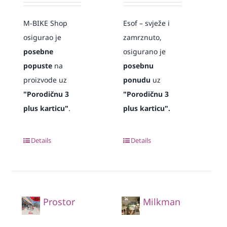
M-BIKE Shop
Esof – svježe i
osigurao je
zamrznuto,
posebne
osigurano je
popuste
na
posebnu
proizvode uz
ponudu
uz
"Porodičnu 3
"Porodičnu 3
plus karticu"
.
plus karticu".
Details
Details
Prostor
Milkman