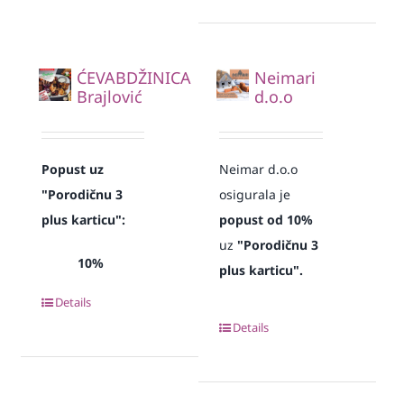
ĆEVABDŽINICA
Neimari
Brajlović
d.o.o
Popust uz
Neimar d.o.o
"Porodičnu 3
osigurala je
plus karticu":
popust od 10%
uz
"Porodičnu 3
10%
plus karticu".
Details
Details