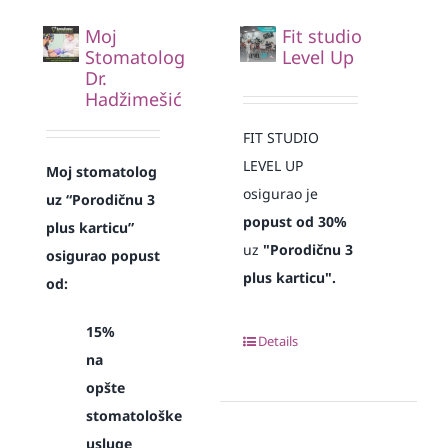
Moj
Fit studio
Stomatolog
Level Up
Dr.
Hadžimešić
FIT STUDIO
LEVEL UP
Moj stomatolog
osigurao je
uz “Porodičnu 3
popust od 30%
plus karticu”
uz
"Porodičnu 3
osigurao popust
plus karticu".
od:
15%
Details
na
opšte
stomatološke
usluge