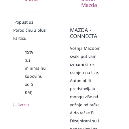
Mazda
Popust uz
MAZDA -
Porodičnu 3 plus
CONNECTA
karticu
Vožnja Mazdom
15%
svaki put vam
(uz
izmami širok
minimalnu
osmjeh na lice.
kupovinu
Automobili
od 5
predstavljaju
KM)
mnogo više od
vožnje od tačke
Details
A do tačke B.
Dizajnirani su i
napravljeni za