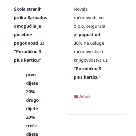
Škola stranih
Novela
jezika Barbados
računovodstvo
omogućila je
d.o.o. osigurala
posebne
je
popust od
pogodnosti
uz
30%
na usluge
"Porodičnu 3
računovostva i
plus karticu"
knjigovodstva uz
"Porodičnu 3
prvo
plus karticu"
dijete
20%
Details
drugo
dijete
20%
treće
dijete