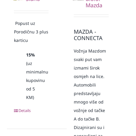
Mazda
Popust uz
MAZDA -
Porodičnu 3 plus
CONNECTA
karticu
Vožnja Mazdom
15%
svaki put vam
(uz
izmami širok
minimalnu
osmjeh na lice.
kupovinu
Automobili
od 5
predstavljaju
KM)
mnogo više od
vožnje od tačke
Details
A do tačke B.
Dizajnirani su i
napravljeni za