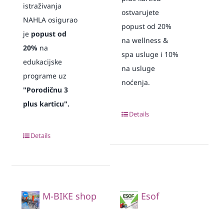
istraživanja
ostvarujete
NAHLA osigurao
popust od 20%
je
popust od
na wellness &
20%
na
spa usluge i 10%
edukacijske
na usluge
programe uz
noćenja.
"Porodičnu 3
plus karticu".
Details
Details
M-BIKE shop
Esof