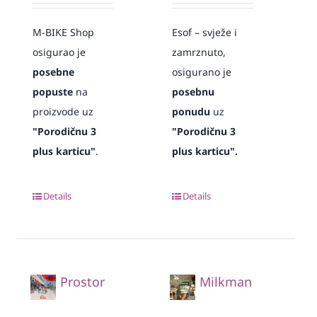
M-BIKE Shop
Esof – svježe i
osigurao je
zamrznuto,
posebne
osigurano je
popuste
na
posebnu
proizvode uz
ponudu
uz
"Porodičnu 3
"Porodičnu 3
plus karticu"
.
plus karticu".
Details
Details
Prostor
Milkman