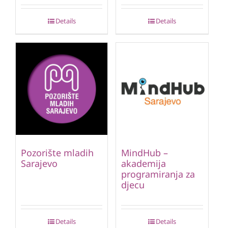
Details
Details
Pozorište mladih
MindHub –
Sarajevo
akademija
programiranja za
djecu
Details
Details