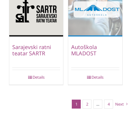
Sarajevski ratni
Autoškola
teatar SARTR
MLADOST
Details
Details
1
2
…
4
Next