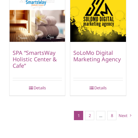
SPA “SmartsWay
SoLoMo Digital
Holistic Center &
Marketing Agency
Cafe”
Details
Details
1
2
…
8
Next