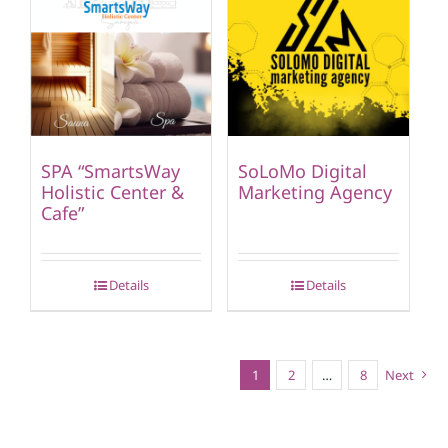
SPA “SmartsWay
SoLoMo Digital
Holistic Center &
Marketing Agency
Cafe”
Details
Details
1
2
…
8
Next