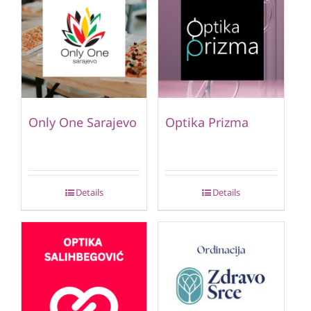
Only One Sarajevo
Optika Prizma
Details
Details