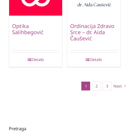
Optika
Ordinacija Zdravo
Salihbegović
Srce – dr. Aida
Čaušević
Details
Details
1
2
3
Next
Pretraga