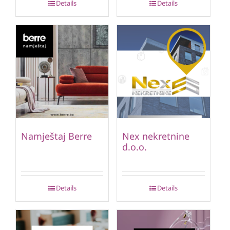
Details
Details
Namještaj Berre
Nex nekretnine
d.o.o.
Details
Details