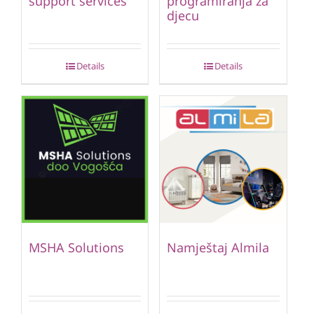
support services
programiranja za
djecu
Details
Details
MSHA Solutions
Namještaj Almila