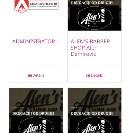
ADMINISTRATOR
ALEN'S BARBER
SHOP Alen
Demirović
Details
Details